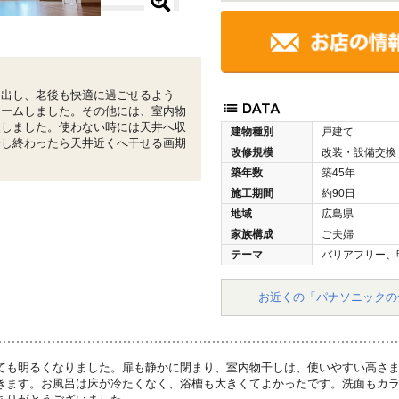
を出し、老後も快適に過ごせるよう
ォームしました。その他には、室内物
入しました。使わない時には天井へ収
建物種別
戸建て
干し終わったら天井近くへ干せる画期
改修規模
改装・設備交換
築年数
築45年
施工期間
約90日
地域
広島県
家族構成
ご夫婦
テーマ
バリアフリー、
お近くの「パナソニックの
ても明るくなりました。扉も静かに閉まり、室内物干しは、使いやすい高さ
きます。お風呂は床が冷たくなく、浴槽も大きくてよかったです。洗面もカ