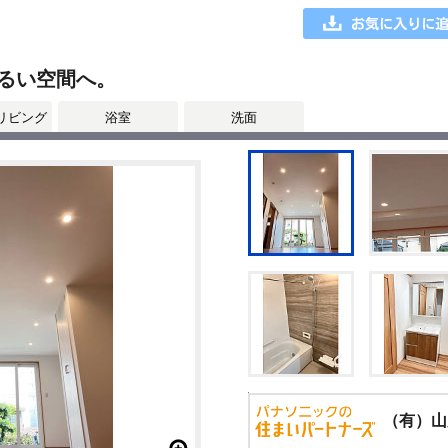
るい空間へ。
リビング
浴室
洗面
（有）山