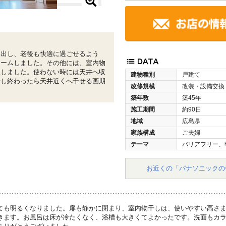
を出し、老後も快適に過ごせるよう
ォームしました。その他には、室内物
入しました。使わない時には天井へ収
建物種別
戸建て
干し終わったら天井近くへ干せる画期
改修規模
改装・設備交換
築年数
築45年
施工期間
約90日
地域
広島県
家族構成
ご夫婦
テーマ
バリアフリー、
お近くの「パナソニックの
ても明るくなりました。扉も静かに閉まり、室内物干しは、使いやすい高さ
きます。お風呂は床が冷たくなく、浴槽も大きくてよかったです。洗面もカ