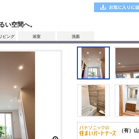
るい空間へ。
リビング
浴室
洗面
（有）山