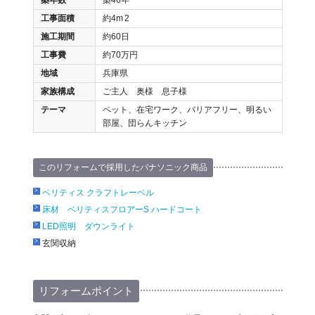
工事面積
約4m
2
施工期間
約60日
工事費
約70万円
地域
兵庫県
家族構成
ご主人 奥様 息子様
テーマ
ペット、在宅ワーク、バリアフリー、明るい
部屋、団らんキッチン
このリフォームで採用したパナソニック商品
ベリティス クラフトレーベル
床材 ベリティスフロアーS ハードコート
LED照明 ダウンライト
玄関収納
リフォームポイント