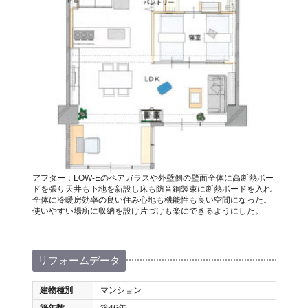
アフター：LOW-Eのペアガラスや外壁側の壁面全体に高断熱ボー
ドを張り天井も下地を新設し床も防音鋼製束に断熱ボードを入れ
全体に冷暖房効率の良い住み心地も機能性も良い空間になった。
使いやすい場所に収納を設け片づけも楽にできるようにした。
リフォームデータ
建物種別
マンション
築年数
築46年