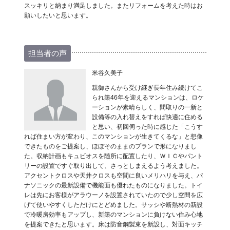
スッキリと納まり満足しました。またリフォームを考えた時はお
願いしたいと思います。
担当者の声
米谷久美子
親御さんから受け継ぎ長年住み続けてこ
られ築46年を迎えるマンションは、ロケ
ーションが素晴らしく、間取りの一新と
設備等の入れ替えをすれば快適に住める
と思い、初回伺った時に感じた「こうす
れば住まい方が変わり、このマンションが生きてくるな」と想像
できたものをご提案し、ほぼそのままのプランで形になりまし
た。収納計画もキュビオスを随所に配置したり、ＷＩＣやパント
リーの設置ですぐ取り出して、さっとしまえるよう考えました。
アクセントクロスや天井クロスも空間に良いメリハリを与え、パ
ナソニックの最新設備で機能面も優れたものになりました。トイ
レは先にお客様がアラウーノを設置されていたので少し空間を広
げて使いやすくしただけにとどめました。サッシや断熱材の新設
で冷暖房効率もアップし、新築のマンションに負けない住み心地
を提案できたと思います。床は防音鋼製束を新設し、対面キッチ