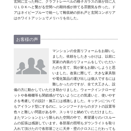
玄関に立った時に、クラフトレーベルの格子ガラスの扉が目に入
りＬＤＫへと繋がる空間への期待感が持てる雰囲気を作った。ド
アはネイビーブルーで統一して靴収納の折れ戸と玄関コンポリア
はホワイトアッシュでメリハリを出した。
お客様の声
マンションの全面リフォームをお願いし
ました。依頼をしたきっかけは、以前に
実家の内装のリフォームをしていただい
たのを見て、我が家もお願いしようと思
いました。改装に際して、大きな家具類
や電化製品の運び出しは個人でするには
難しかったのですが、全て大工さん、設
備の方に動かしていただき助かりました。ウォークインクローゼ
ットや各種棚等も閉鎖感がでないようにとの気遣いと、使いやす
さを考慮しての設計・施工には感激しました。キッチンについて
もアイランド型にするのに、レンジフードからのダクトの設置等
色々と難しい問題がある中、スッキリと納めていただけました。
またマンションという限られた空間の中で、希望通りのバスルー
ムの拡張は感謝しています。各部屋の照明もダウンライトを取り
入れて頂けたので各部屋ごとに天井・壁のクロスにこだわっても