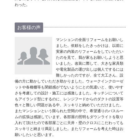
わった。
お客様の声
マンションの全面リフォームをお願いし
ました。依頼をしたきっかけは、以前に
実家の内装のリフォームをしていただい
たのを見て、我が家もお願いしようと思
いました。改装に際して、大きな家具類
や電化製品の運び出しは個人でするには
難しかったのですが、全て大工さん、設
備の方に動かしていただき助かりました。ウォークインクローゼ
ットや各種棚等も閉鎖感がでないようにとの気遣いと、使いやす
さを考慮しての設計・施工には感激しました。キッチンについて
もアイランド型にするのに、レンジフードからのダクトの設置等
色々と難しい問題がある中、スッキリと納めていただけました。
またマンションという限られた空間の中で、希望通りのバスルー
ムの拡張は感謝しています。各部屋の照明もダウンライトを取り
入れて頂けたので各部屋ごとに天井・壁のクロスにこだわっても
スッキリと納まり満足しました。またリフォームを考えた時はお
願いしたいと思います。