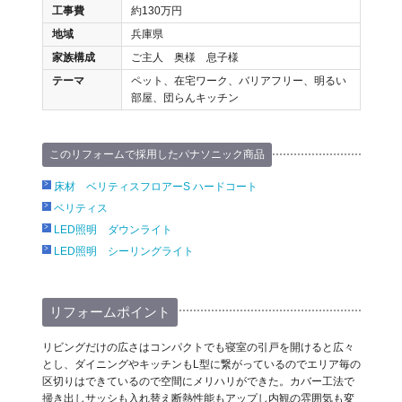
工事費
約130万円
地域
兵庫県
家族構成
ご主人 奥様 息子様
テーマ
ペット、在宅ワーク、バリアフリー、明るい
部屋、団らんキッチン
このリフォームで採用したパナソニック商品
床材 ベリティスフロアーS ハードコート
ベリティス
LED照明 ダウンライト
LED照明 シーリングライト
リフォームポイント
リビングだけの広さはコンパクトでも寝室の引戸を開けると広々
とし、ダイニングやキッチンもL型に繋がっているのでエリア毎の
区切りはできているので空間にメリハリができた。カバー工法で
掃き出しサッシも入れ替え断熱性能もアップし内観の雰囲気も変