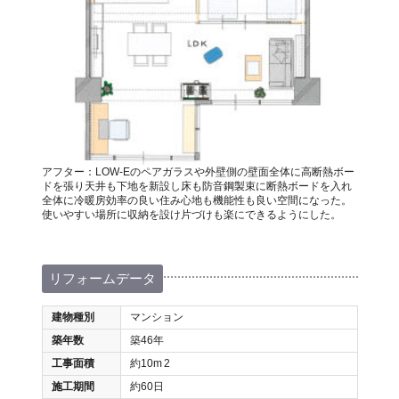
アフター：LOW-Eのペアガラスや外壁側の壁面全体に高断熱ボー
ドを張り天井も下地を新設し床も防音鋼製束に断熱ボードを入れ
全体に冷暖房効率の良い住み心地も機能性も良い空間になった。
使いやすい場所に収納を設け片づけも楽にできるようにした。
リフォームデータ
建物種別
マンション
築年数
築46年
工事面積
約10m
2
施工期間
約60日