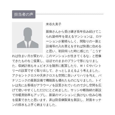
担当者の声
米谷久美子
親御さんから受け継ぎ長年住み続けてこ
られ築46年を迎えるマンションは、ロケ
ーションが素晴らしく、間取りの一新と
設備等の入れ替えをすれば快適に住める
と思い、初回伺った時に感じた「こうす
れば住まい方が変わり、このマンションが生きてくるな」と想像
できたものをご提案し、ほぼそのままのプランで形になりまし
た。収納計画もキュビオスを随所に配置したり、ＷＩＣやパント
リーの設置ですぐ取り出して、さっとしまえるよう考えました。
アクセントクロスや天井クロスも空間に良いメリハリを与え、パ
ナソニックの最新設備で機能面も優れたものになりました。トイ
レは先にお客様がアラウーノを設置されていたので少し空間を広
げて使いやすくしただけにとどめました。サッシや断熱材の新設
で冷暖房効率もアップし、新築のマンションに負けない住み心地
を提案できたと思います。床は防音鋼製束を新設し、対面キッチ
ンの排水も上手く納まりました。