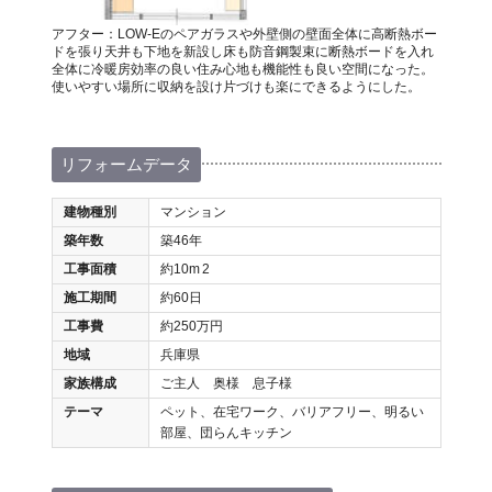
アフター：LOW-Eのペアガラスや外壁側の壁面全体に高断熱ボー
ドを張り天井も下地を新設し床も防音鋼製束に断熱ボードを入れ
全体に冷暖房効率の良い住み心地も機能性も良い空間になった。
使いやすい場所に収納を設け片づけも楽にできるようにした。
リフォームデータ
建物種別
マンション
築年数
築46年
工事面積
約10m
2
施工期間
約60日
工事費
約250万円
地域
兵庫県
家族構成
ご主人 奥様 息子様
テーマ
ペット、在宅ワーク、バリアフリー、明るい
部屋、団らんキッチン