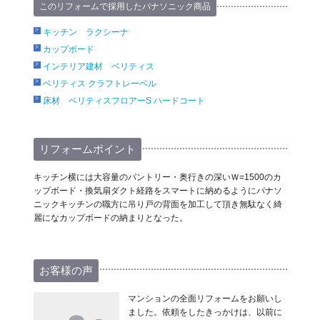
このリフォームで採用したパナソニック商品
キッチン ラクシーナ
カップボード
インテリア建材 ベリティス
ベリティス クラフトレーベル
床材 ベリティスフロアーS ハードコート
リフォームポイント
キッチン横には大容量のパントリー・奥行きの深いＷ=1500のカ
ップボード・換気扇ダクト経路をスマートに納めるようにパナソ
ニックキッチンの職方に吊り戸の背面を加工して頂き無駄なく綺
麗になカップボードの納まりとなった。
お客様の声
マンションの全面リフォームをお願いし
ました。依頼をしたきっかけは、以前に