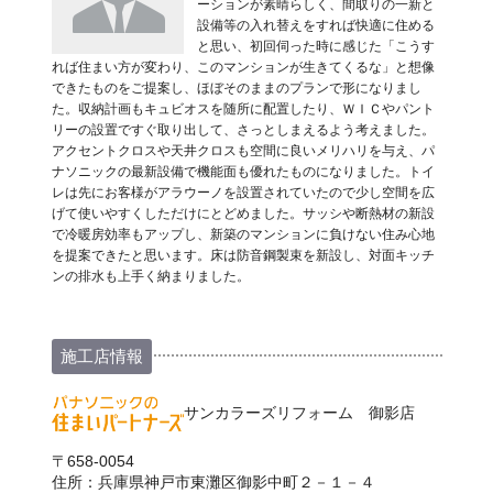
ーションが素晴らしく、間取りの一新と
設備等の入れ替えをすれば快適に住める
と思い、初回伺った時に感じた「こうす
れば住まい方が変わり、このマンションが生きてくるな」と想像
できたものをご提案し、ほぼそのままのプランで形になりまし
た。収納計画もキュビオスを随所に配置したり、ＷＩＣやパント
リーの設置ですぐ取り出して、さっとしまえるよう考えました。
アクセントクロスや天井クロスも空間に良いメリハリを与え、パ
ナソニックの最新設備で機能面も優れたものになりました。トイ
レは先にお客様がアラウーノを設置されていたので少し空間を広
げて使いやすくしただけにとどめました。サッシや断熱材の新設
で冷暖房効率もアップし、新築のマンションに負けない住み心地
を提案できたと思います。床は防音鋼製束を新設し、対面キッチ
ンの排水も上手く納まりました。
施工店情報
サンカラーズリフォーム 御影店
〒658-0054
住所：兵庫県神戸市東灘区御影中町２－１－４