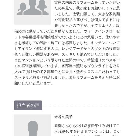
実家の内装のリフォームをしていただい
たのを見て、我が家もお願いしようと思
いました。改装に際して、大きな家具類
や電化製品の運び出しは個人でするには
難しかったのですが、全て大工さん、設
備の方に動かしていただき助かりました。ウォークインクローゼ
ットや各種棚等も閉鎖感がでないようにとの気遣いと、使いやす
さを考慮しての設計・施工には感激しました。キッチンについて
もアイランド型にするのに、レンジフードからのダクトの設置等
色々と難しい問題がある中、スッキリと納めていただけました。
またマンションという限られた空間の中で、希望通りのバスルー
ムの拡張は感謝しています。各部屋の照明もダウンライトを取り
入れて頂けたので各部屋ごとに天井・壁のクロスにこだわっても
スッキリと納まり満足しました。またリフォームを考えた時はお
願いしたいと思います。
担当者の声
米谷久美子
親御さんから受け継ぎ長年住み続けてこ
られ築46年を迎えるマンションは、ロケ