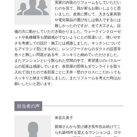
実家の内装のリフォームをしていただい
たのを見て、我が家もお願いしようと思
いました。改装に際して、大きな家具類
や電化製品の運び出しは個人でするには
難しかったのですが、全て大工さん、設
備の方に動かしていただき助かりました。ウォークインクローゼ
ットや各種棚等も閉鎖感がでないようにとの気遣いと、使いやす
さを考慮しての設計・施工には感激しました。キッチンについて
もアイランド型にするのに、レンジフードからのダクトの設置等
色々と難しい問題がある中、スッキリと納めていただけました。
またマンションという限られた空間の中で、希望通りのバスルー
ムの拡張は感謝しています。各部屋の照明もダウンライトを取り
入れて頂けたので各部屋ごとに天井・壁のクロスにこだわっても
スッキリと納まり満足しました。またリフォームを考えた時はお
願いしたいと思います。
担当者の声
米谷久美子
親御さんから受け継ぎ長年住み続けてこ
られ築46年を迎えるマンションは、ロケ