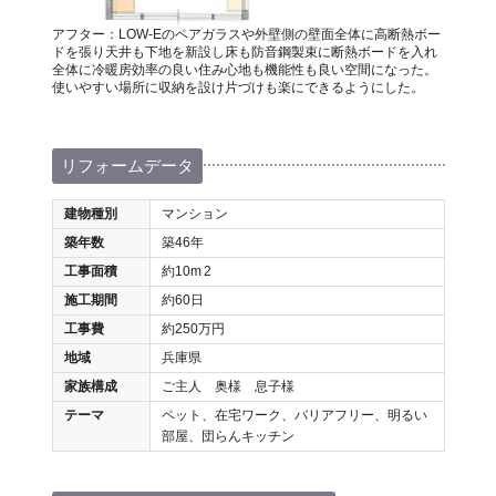
アフター：LOW-Eのペアガラスや外壁側の壁面全体に高断熱ボー
ドを張り天井も下地を新設し床も防音鋼製束に断熱ボードを入れ
全体に冷暖房効率の良い住み心地も機能性も良い空間になった。
使いやすい場所に収納を設け片づけも楽にできるようにした。
リフォームデータ
建物種別
マンション
築年数
築46年
工事面積
約10m
2
施工期間
約60日
工事費
約250万円
地域
兵庫県
家族構成
ご主人 奥様 息子様
テーマ
ペット、在宅ワーク、バリアフリー、明るい
部屋、団らんキッチン