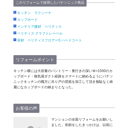
このリフォームで採用したパナソニック商品
キッチン ラクシーナ
カップボード
インテリア建材 ベリティス
ベリティス クラフトレーベル
床材 ベリティスフロアーS ハードコート
リフォームポイント
キッチン横には大容量のパントリー・奥行きの深いＷ=1500のカ
ップボード・換気扇ダクト経路をスマートに納めるようにパナソ
ニックキッチンの職方に吊り戸の背面を加工して頂き無駄なく綺
麗になカップボードの納まりとなった。
お客様の声
マンションの全面リフォームをお願いし
ました。依頼をしたきっかけは、以前に