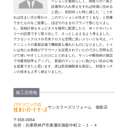
ーションが素晴らしく、間取りの一新と
設備等の入れ替えをすれば快適に住める
と思い、初回伺った時に感じた「こうす
れば住まい方が変わり、このマンションが生きてくるな」と想像
できたものをご提案し、ほぼそのままのプランで形になりまし
た。収納計画もキュビオスを随所に配置したり、ＷＩＣやパント
リーの設置ですぐ取り出して、さっとしまえるよう考えました。
アクセントクロスや天井クロスも空間に良いメリハリを与え、パ
ナソニックの最新設備で機能面も優れたものになりました。トイ
レは先にお客様がアラウーノを設置されていたので少し空間を広
げて使いやすくしただけにとどめました。サッシや断熱材の新設
で冷暖房効率もアップし、新築のマンションに負けない住み心地
を提案できたと思います。床は防音鋼製束を新設し、対面キッチ
ンの排水も上手く納まりました。
施工店情報
サンカラーズリフォーム 御影店
〒658-0054
住所：兵庫県神戸市東灘区御影中町２－１－４