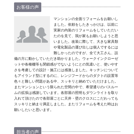
お客様の声
マンションの全面リフォームをお願いし
ました。依頼をしたきっかけは、以前に
実家の内装のリフォームをしていただい
たのを見て、我が家もお願いしようと思
いました。改装に際して、大きな家具類
や電化製品の運び出しは個人でするには
難しかったのですが、全て大工さん、設
備の方に動かしていただき助かりました。ウォークインクローゼ
ットや各種棚等も閉鎖感がでないようにとの気遣いと、使いやす
さを考慮しての設計・施工には感激しました。キッチンについて
もアイランド型にするのに、レンジフードからのダクトの設置等
色々と難しい問題がある中、スッキリと納めていただけました。
またマンションという限られた空間の中で、希望通りのバスルー
ムの拡張は感謝しています。各部屋の照明もダウンライトを取り
入れて頂けたので各部屋ごとに天井・壁のクロスにこだわっても
スッキリと納まり満足しました。またリフォームを考えた時はお
願いしたいと思います。
担当者の声