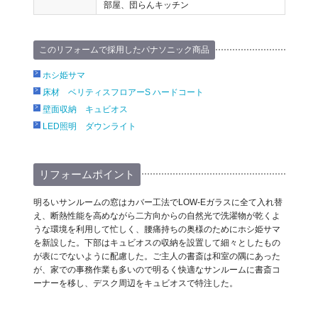
部屋、団らんキッチン
このリフォームで採用したパナソニック商品
ホシ姫サマ
床材 ベリティスフロアーS ハードコート
壁面収納 キュビオス
LED照明 ダウンライト
リフォームポイント
明るいサンルームの窓はカバー工法でLOW-Eガラスに全て入れ替
え、断熱性能を高めながら二方向からの自然光で洗濯物が乾くよ
うな環境を利用して忙しく、腰痛持ちの奥様のためにホシ姫サマ
を新設した。下部はキュビオスの収納を設置して細々としたもの
が表にでないように配慮した。ご主人の書斎は和室の隅にあった
が、家での事務作業も多いので明るく快適なサンルームに書斎コ
ーナーを移し、デスク周辺をキュビオスで特注した。