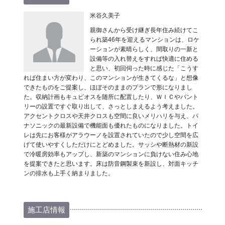
米谷久美子
親御さんから受け継ぎ長年住み続けてこ
られ築46年を迎えるマンションは、ロケ
ーションが素晴らしく、間取りの一新と
設備等の入れ替えをすれば快適に住める
と思い、初回伺った時に感じた「こうす
れば住まい方が変わり、このマンションが生きてくるな」と想像
できたものをご提案し、ほぼそのままのプランで形になりまし
た。収納計画もキュビオスを随所に配置したり、ＷＩＣやパント
リーの設置ですぐ取り出して、さっとしまえるよう考えました。
アクセントクロスや天井クロスも空間に良いメリハリを与え、パ
ナソニックの最新設備で機能面も優れたものになりました。トイ
レは先にお客様がアラウーノを設置されていたので少し空間を広
げて使いやすくしただけにとどめました。サッシや断熱材の新設
で冷暖房効率もアップし、新築のマンションに負けない住み心地
を提案できたと思います。床は防音鋼製束を新設し、対面キッチ
ンの排水も上手く納まりました。
施工店情報