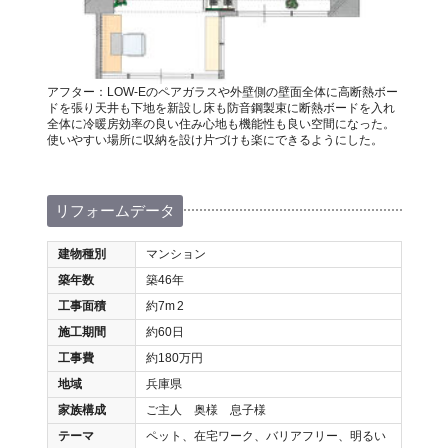
アフター：LOW-Eのペアガラスや外壁側の壁面全体に高断熱ボー
ドを張り天井も下地を新設し床も防音鋼製束に断熱ボードを入れ
全体に冷暖房効率の良い住み心地も機能性も良い空間になった。
使いやすい場所に収納を設け片づけも楽にできるようにした。
リフォームデータ
建物種別
マンション
築年数
築46年
工事面積
約7m
2
施工期間
約60日
工事費
約180万円
地域
兵庫県
家族構成
ご主人 奥様 息子様
テーマ
ペット、在宅ワーク、バリアフリー、明るい