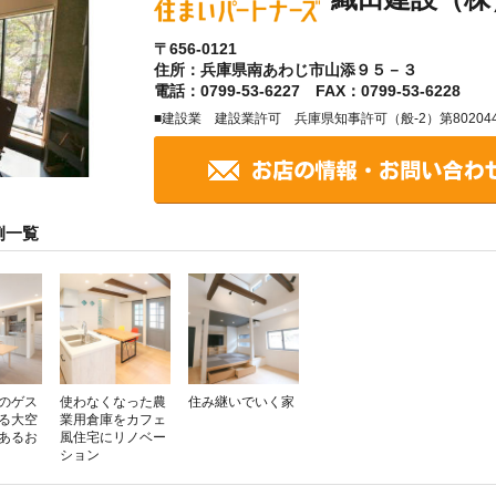
〒656-0121
住所：兵庫県南あわじ市山添９５－３
電話：0799-53-6227 FAX：0799-53-6228
■建設業 建設業許可 兵庫県知事許可（般-2）第80204
例一覧
のゲス
使わなくなった農
住み継いでいく家
る大空
業用倉庫をカフェ
があるお
風住宅にリノベー
ション