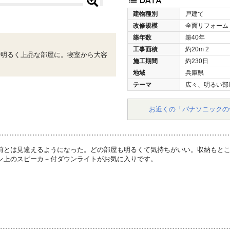
建物種別
戸建て
改修規模
全面リフォーム
築年数
築40年
工事面積
約20m
2
で明るく上品な部屋に。寝室から大容
施工期間
約230日
地域
兵庫県
テーマ
広々、明るい部
お近くの「パナソニックの
前とは見違えるようになった。どの部屋も明るくて気持ちがいい。収納もと
ン上のスピーカ－付ダウンライトがお気に入りです。