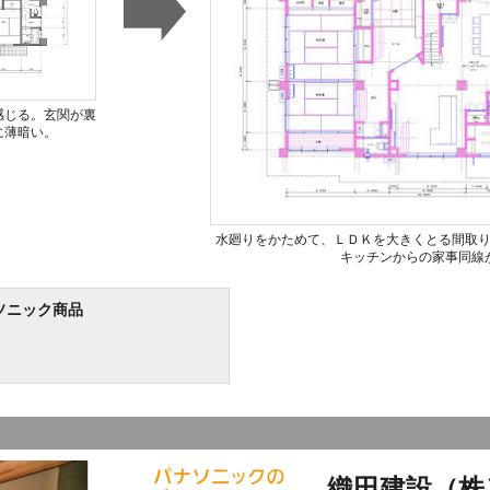
感じる。玄関が裏
に薄暗い。
水廻りをかためて、ＬＤＫを大きくとる間取
キッチンからの家事同線
ソニック商品
織田建設（株