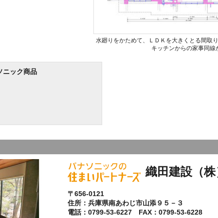
水廻りをかためて、ＬＤＫを大きくとる間取
キッチンからの家事同線
ソニック商品
織田建設（株
〒656-0121
住所：兵庫県南あわじ市山添９５－３
電話：0799-53-6227 FAX：0799-53-6228