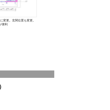
りに変更。玄関位置も変更。
が便利
）