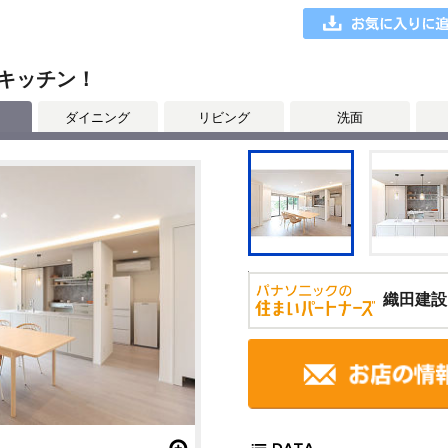
キッチン！
ダイニング
リビング
洗面
織田建設