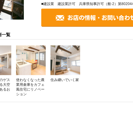
■建設業 建設業許可 兵庫県知事許可（般-2）第80204
例一覧
のゲス
使わなくなった農
住み継いでいく家
る大空
業用倉庫をカフェ
があるお
風住宅にリノベー
ション