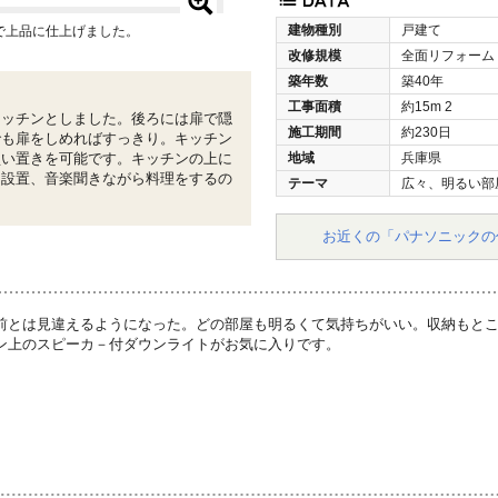
建物種別
戸建て
で上品に仕上げました。
改修規模
全面リフォーム
築年数
築40年
工事面積
約15m
2
キッチンとしました。後ろには扉で隠
施工期間
約230日
でも扉をしめればすっきり。キッチン
買い置きを可能です。キッチンの上に
地域
兵庫県
を設置、音楽聞きながら料理をするの
テーマ
広々、明るい部
お近くの「パナソニックの
前とは見違えるようになった。どの部屋も明るくて気持ちがいい。収納もと
ン上のスピーカ－付ダウンライトがお気に入りです。