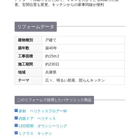
更。玄関位置も変更。キッチンからの家事同線が便利
リフォームデータ
建物種別
戸建て
築年数
築40年
工事面積
約15m
2
施工期間
約230日
地域
兵庫県
テーマ
広々、明るい部屋、団らんキッチン
このリフォームで採用したパナソニック商品
床材 ベリティスフロアーW
内装ドア ベリティス
LED照明 ダウンシーリング
Ｌクラス キッチン