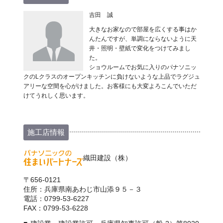
吉田 誠
大きなお家なので部屋を広くする事はか
んたんですが、単調にならないように天
井・照明・壁紙で変化をつけてみまし
た。
ショウルームでお気に入りのパナソニッ
クのLクラスのオープンキッチンに負けないような上品でラグジュ
アリーな空間を心がけました。お客様にも大変よろこんでいただ
けてうれしく思います。
施工店情報
織田建設（株）
〒656-0121
住所：兵庫県南あわじ市山添９５－３
電話：0799-53-6227
FAX：0799-53-6228