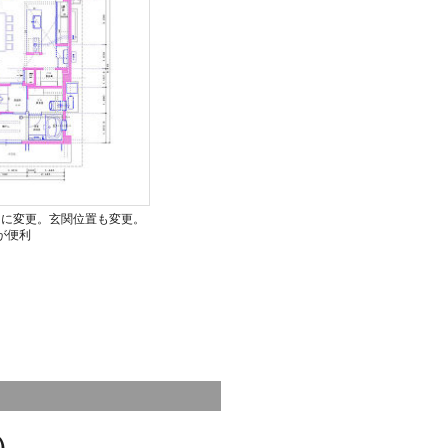
りに変更。玄関位置も変更。
が便利
）