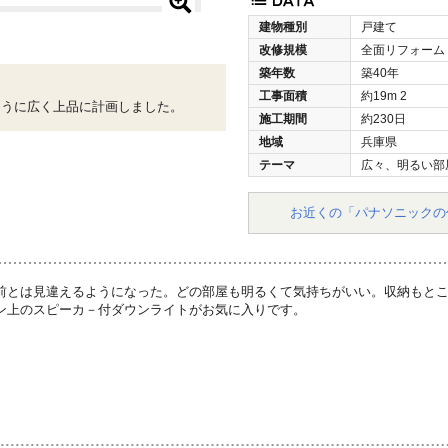
建物種別
戸建て
改修規模
全面リフォーム
築年数
築40年
工事面積
約19m
2
ように広く上品に計画しました。
施工期間
約230日
地域
兵庫県
テーマ
広々、明るい部
お近くの「パナソニックの
前とは見違えるようになった。どの部屋も明るくて気持ちがいい。収納もと
ン上のスピーカ－付ダウンライトがお気に入りです。