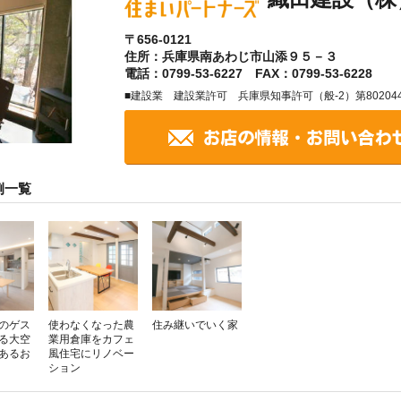
〒656-0121
住所：兵庫県南あわじ市山添９５－３
電話：0799-53-6227 FAX：0799-53-6228
■建設業 建設業許可 兵庫県知事許可（般-2）第80204
例一覧
のゲス
使わなくなった農
住み継いでいく家
る大空
業用倉庫をカフェ
があるお
風住宅にリノベー
ション