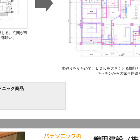
感じる。玄関が裏
に薄暗い。
水廻りをかためて、ＬＤＫを大きくとる間取
キッチンからの家事同線
ソニック商品
織田建設（株