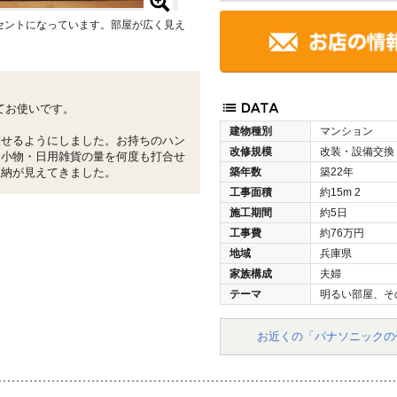
セントになっています。部屋が広く見え
てお使いです。
建物種別
マンション
渡せるようにしました。お持ちのハン
改修規模
改装・設備交換
・小物・日用雑貨の量を何度も打合せ
収納が見えてきました。
築年数
築22年
工事面積
約15m
2
施工期間
約5日
工事費
約76万円
地域
兵庫県
家族構成
夫婦
テーマ
明るい部屋、そ
お近くの「パナソニックの