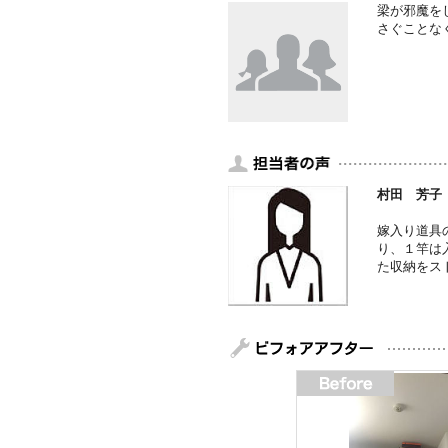
梁が邪魔を
さぐことな
村田 芳子
嫁入り道具
り、１竿は
た収納をス