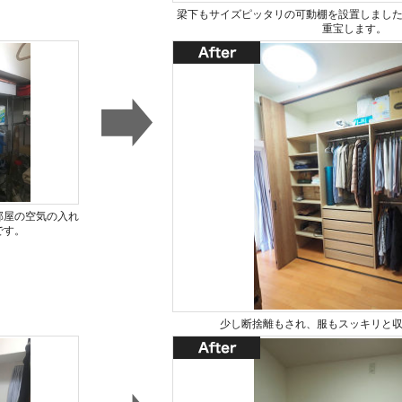
梁下もサイズピッタリの可動棚を設置しまし
重宝します。
部屋の空気の入れ
です。
少し断捨離もされ、服もスッキリと