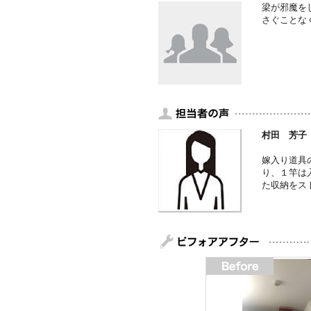
梁が邪魔を
さぐことな
村田 芳子
嫁入り道具
り、１竿は
た収納をス