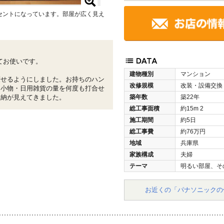
セントになっています。部屋が広く見え
てお使いです。
建物種別
マンション
渡せるようにしました。お持ちのハン
改修規模
改装・設備交換
・小物・日用雑貨の量を何度も打合せ
収納が見えてきました。
築年数
築22年
総工事面積
約15m
2
施工期間
約5日
総工事費
約76万円
地域
兵庫県
家族構成
夫婦
テーマ
明るい部屋、そ
お近くの「パナソニックの