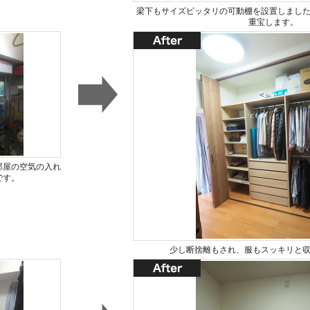
梁下もサイズピッタリの可動棚を設置しまし
重宝します。
部屋の空気の入れ
です。
少し断捨離もされ、服もスッキリと