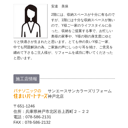
安達 美保
2階には、収納スペースが十分に有るので
すが、1階には十分な収納スペースが無い
ので、Y様ご一家のライフスタイルに合
った、収納をご提案する事で、お忙しい
奥様の家事や、Y様の朝の身支度にゆと
りと快適さが生まれたと思います。とても仲の良いY様ご一家、
中でも問題解決の為、ご家族の声にしっかり耳を傾け、ご意見を
纏めて下さるご主人様が、リフォームを成功に導いてくださった
と思います。
施工店情報
サンエースサンカラーズリフォーム
神戸北店
〒651-1246
住所：兵庫県神戸市北区谷上西町２－２２
電話：078-586-2131
FAX：078-586-2132