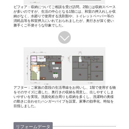
ビフォア：収納についてご相談を受け訪問。2階には収納スペース
が多いのですが、生活の中心となる1階には、和室の押入れしか収
納がなく、水廻りで使用する洗剤類や、トイレットペーパー等の
消耗品等を和室押入にいれておられましたが、奥行きが深く使い
勝手くご不便そうな印象でした。
アフター：ご家族の普段の生活導線をお伺いし、1階で使用する物
をそのサイズに適した、奥行きの収納を用意し、出しやすくしま
いやすいを実現。洗面化粧台周りも収納を多くし、洗濯時の奥様
の動きに合わせたハンガーパイプを設置。家事の効率化、時短を
目指しました。
リフォームデータ