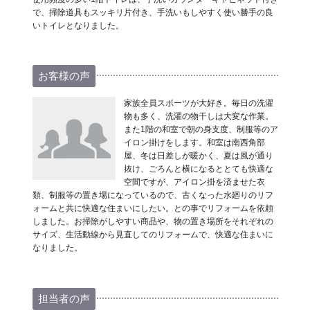
で、掃除道具もスッキリ片付き、手洗いもしやすく使い勝手の良
いトイレとなりました。
お客様の声
家族全員スポーツが大好き。毎日の洗濯
物も多く、洗濯の物干しは大変な作業。
また1階の和室で朝の身支度、制服等のア
イロン掛けをします。和室は南西角部
屋、冬は日差しが暖かく、夏は風が通り
抜け、ごろんと横になるととても快適な
空間ですが、アイロン掛を済ませた衣
類、制服等の置き場になっているので、古くなった水廻りのリフ
ォームと共に快適な住まいにしたい。との事でリフォームを依頼
しました。お掃除がしやすい商品や、物の置き場所をそれぞれの
サイズ、生活動線から見直してのリフォームで、快適な住まいに
なりました。
担当者の声