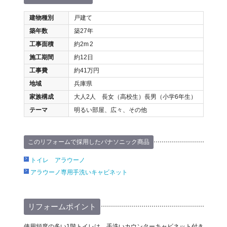
建物種別
戸建て
築年数
築27年
工事面積
約2m
2
施工期間
約12日
工事費
約41万円
地域
兵庫県
家族構成
大人2人 長女（高校生）長男（小学6年生）
テーマ
明るい部屋、広々、その他
このリフォームで採用したパナソニック商品
トイレ アラウーノ
アラウーノ専用手洗いキャビネット
リフォームポイント
使用頻度の多い1階トイレは、手洗いカウンターキャビネット付き