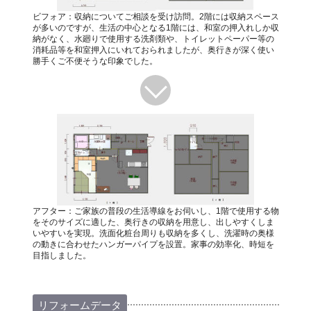
ビフォア：収納についてご相談を受け訪問。2階には収納スペース
が多いのですが、生活の中心となる1階には、和室の押入れしか収
納がなく、水廻りで使用する洗剤類や、トイレットペーパー等の
消耗品等を和室押入にいれておられましたが、奥行きが深く使い
勝手くご不便そうな印象でした。
アフター：ご家族の普段の生活導線をお伺いし、1階で使用する物
をそのサイズに適した、奥行きの収納を用意し、出しやすくしま
いやすいを実現。洗面化粧台周りも収納を多くし、洗濯時の奥様
の動きに合わせたハンガーパイプを設置。家事の効率化、時短を
目指しました。
リフォームデータ