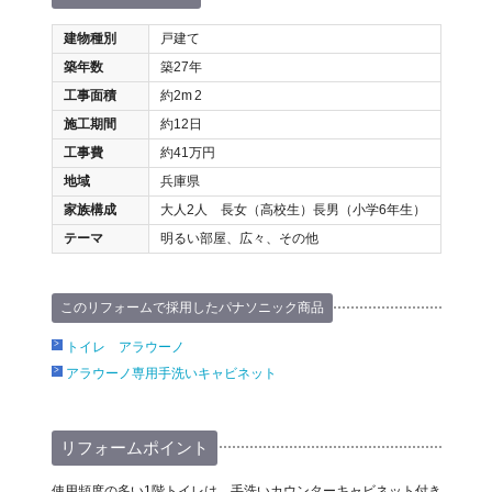
建物種別
戸建て
築年数
築27年
工事面積
約2m
2
施工期間
約12日
工事費
約41万円
地域
兵庫県
家族構成
大人2人 長女（高校生）長男（小学6年生）
テーマ
明るい部屋、広々、その他
このリフォームで採用したパナソニック商品
トイレ アラウーノ
アラウーノ専用手洗いキャビネット
リフォームポイント
使用頻度の多い1階トイレは、手洗いカウンターキャビネット付き