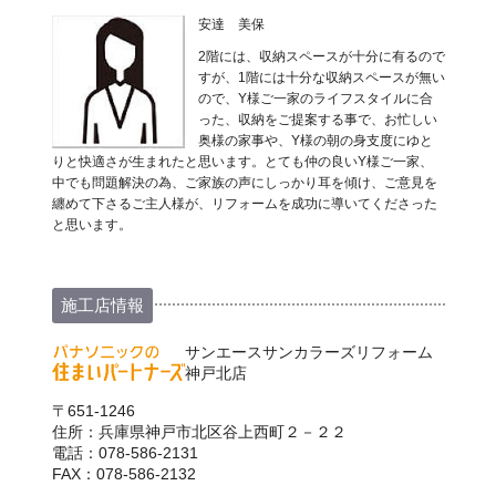
安達 美保
2階には、収納スペースが十分に有るので
すが、1階には十分な収納スペースが無い
ので、Y様ご一家のライフスタイルに合
った、収納をご提案する事で、お忙しい
奥様の家事や、Y様の朝の身支度にゆと
りと快適さが生まれたと思います。とても仲の良いY様ご一家、
中でも問題解決の為、ご家族の声にしっかり耳を傾け、ご意見を
纏めて下さるご主人様が、リフォームを成功に導いてくださった
と思います。
施工店情報
サンエースサンカラーズリフォーム
神戸北店
〒651-1246
住所：兵庫県神戸市北区谷上西町２－２２
電話：078-586-2131
FAX：078-586-2132