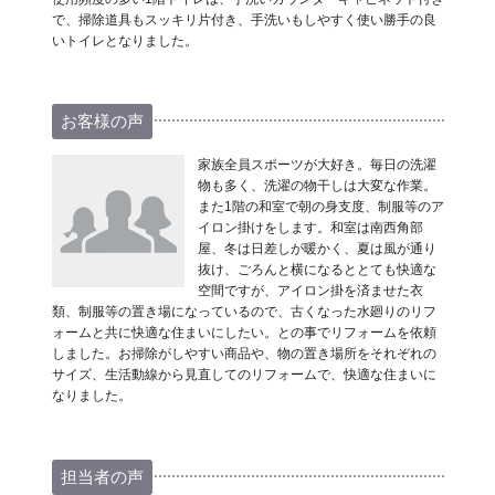
で、掃除道具もスッキリ片付き、手洗いもしやすく使い勝手の良
いトイレとなりました。
お客様の声
家族全員スポーツが大好き。毎日の洗濯
物も多く、洗濯の物干しは大変な作業。
また1階の和室で朝の身支度、制服等のア
イロン掛けをします。和室は南西角部
屋、冬は日差しが暖かく、夏は風が通り
抜け、ごろんと横になるととても快適な
空間ですが、アイロン掛を済ませた衣
類、制服等の置き場になっているので、古くなった水廻りのリフ
ォームと共に快適な住まいにしたい。との事でリフォームを依頼
しました。お掃除がしやすい商品や、物の置き場所をそれぞれの
サイズ、生活動線から見直してのリフォームで、快適な住まいに
なりました。
担当者の声