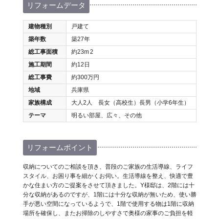
リフォームデータ
建物種別
戸建て
築年数
築27年
総工事面積
約23m
2
施工期間
約12日
総工事費
約300万円
地域
兵庫県
家族構成
大人2人 長女（高校生）長男（小学6年生）
テーマ
明るい部屋、広々、その他
リフォームポイント
収納についてのご相談を頂き、普段のご家族の生活導線、ライフ
スタイル、お困り事を細かくお伺い。生活導線を整え、快適で豊
かな住まい方のご提案をさせて頂きました。Y様邸は、2階には十
分な収納があるのですが、1階には十分な収納が無いため、使い勝
手が悪い空間になっているようで、1階で使用する物は1階に収納
場所を確保し、またお掃除のしやすさで奥様の家事のご負担を軽