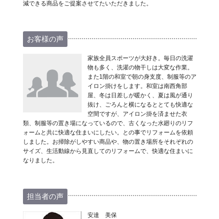
減できる商品をご提案させてたいただきました。
お客様の声
家族全員スポーツが大好き。毎日の洗濯
物も多く、洗濯の物干しは大変な作業。
また1階の和室で朝の身支度、制服等のア
イロン掛けをします。和室は南西角部
屋、冬は日差しが暖かく、夏は風が通り
抜け、ごろんと横になるととても快適な
空間ですが、アイロン掛を済ませた衣
類、制服等の置き場になっているので、古くなった水廻りのリフ
ォームと共に快適な住まいにしたい。との事でリフォームを依頼
しました。お掃除がしやすい商品や、物の置き場所をそれぞれの
サイズ、生活動線から見直してのリフォームで、快適な住まいに
なりました。
担当者の声
安達 美保