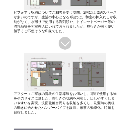
ビフォア：収納についてご相談を受け訪問。2階には収納スペース
が多いのですが、生活の中心となる1階には、和室の押入れしか収
納がなく、水廻りで使用する洗剤類や、トイレットペーパー等の
消耗品等を和室押入にいれておられましたが、奥行きが深く使い
勝手くご不便そうな印象でした。
アフター：ご家族の普段の生活導線をお伺いし、1階で使用する物
をそのサイズに適した、奥行きの収納を用意し、出しやすくしま
いやすいを実現。洗面化粧台周りも収納を多くし、洗濯時の奥様
の動きに合わせたハンガーパイプを設置。家事の効率化、時短を
目指しました。