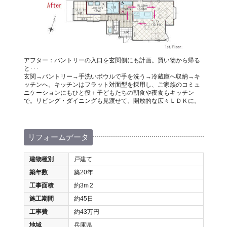
アフター：パントリーの入口を玄関側にも計画。買い物から帰る
と･･･
玄関→パントリー→手洗いボウルで手を洗う→冷蔵庫へ収納→キ
ッチンへ。キッチンはフラット対面型を採用し、ご家族のコミュ
ニケーションにもひと役＋子どもたちの朝食や夜食もキッチン
で。リビング・ダイニングも見渡せて、開放的な広々ＬＤＫに。
リフォームデータ
建物種別
戸建て
築年数
築20年
工事面積
約3m
2
施工期間
約45日
工事費
約43万円
地域
兵庫県