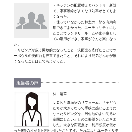
・キッチンの配置替えとパントリー新設
で、家事動線がよくなり効率がとてもよ
くなった。
・使っていなかった和室の一部を有効利
用できてよかった。ユーティリティにし
たことでランドリールームや家事室とし
ての活用ができ、家事がぐんと楽になっ
た。
・リビングが広く開放的になったこと・洗面室を広げたことでツ
ーボウルの洗面台を設置できたこと、それにより兄弟げんかが無
くなったことはとてもよかった。
担当者の声
林 清華
ＬＤＫと洗面室のリフォーム。「子ども
たちが大きくなって手狭に感じるように
なったリビングを、居心地のよい明るい
空間にしたい」とのご要望をいただきま
した。大きな変更点は、利用頻度が低か
った6畳の和室を分割利用したことです。それによりユーティリテ