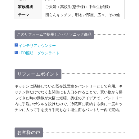
家族構成
ご夫婦＋高校生(息子様)＋中学生(娘様)
テーマ
団らんキッチン、明るい部屋、広々、その他
このリフォームで採用したパナソニック商品
インテリアカウンター
LED照明 ダウンライト
リフォームポイント
キッチンに隣接していた既存洗面室をパントリーとして利用。キ
ッチン側だけでなく玄関側にも入口を作ることで、買い物から帰
ってきた時の動線が大幅に短縮。奥様のアイデアで、パントリー
内に手洗いボウルを設けたので、冷蔵庫に収納する前に一度キッ
チンに入って手を洗う手間もなく衛生面もパントリー内で完結。
お客様の声