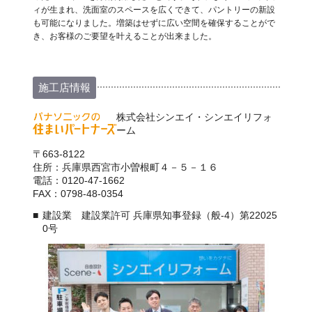
ィが生まれ、洗面室のスペースを広くできて、パントリーの新設
も可能になりました。増築はせずに広い空間を確保することがで
き、お客様のご要望を叶えることが出来ました。
施工店情報
株式会社シンエイ・シンエイリフォ
ーム
〒663-8122
住所：兵庫県西宮市小曽根町４－５－１６
電話：0120-47-1662
FAX：0798-48-0354
建設業 建設業許可 兵庫県知事登録（般-4）第22025
0号