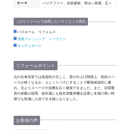
テーマ
バリアフリー、自然素材、明るい部屋、広々
このリフォームで採用したパナソニック商品
バスルーム リフォムス
洗面ドレッシング シーライン
キッチンボード
リフォームポイント
元の在来浴室では保温性が乏しく、壁の仕上げ関係上、有効スペ
ースが狭くなるが、ユニットバスにすることで断熱保温性に優
れ、元よりスペースや浴槽を広く確保できました。また、浴室暖
房や床暖の採用、脱衣場にも脱衣室暖房機を設置し冬場の寒い時
期でも快適に入浴できる様になりました。
お客様の声