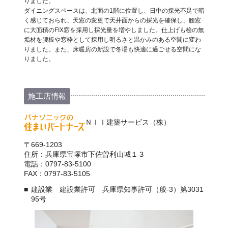
りました。
ダイニングスペースは、北面の1階に位置し、日中の採光不足で暗
く感じておられ、天窓の変更で天井面からの採光を確保し、腰窓
に大面積のFIX窓を採用し採光量を増やしました。仕上げも桧の無
垢材を腰板や窓枠として採用し明るさと温かみのある空間に変わ
りました。また、床暖房の新設で冬場も快適に過ごせる空間にな
りました。
施工店情報
ＮＩＩ建築サービス（株）
〒669-1203
住所：兵庫県宝塚市下佐曽利山城１３
電話：0797-83-5100
FAX：0797-83-5105
建設業 建設業許可 兵庫県知事許可（般-3）第3031
95号