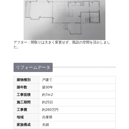
アフター：間取りは大きく変更せず、既設の空間を活かしまし
た。
リフォームデータ
建物種別
戸建て
築年数
築30年
工事面積
約7m
2
施工期間
約25日
工事費
約260万円
地域
兵庫県
家族構成
夫婦