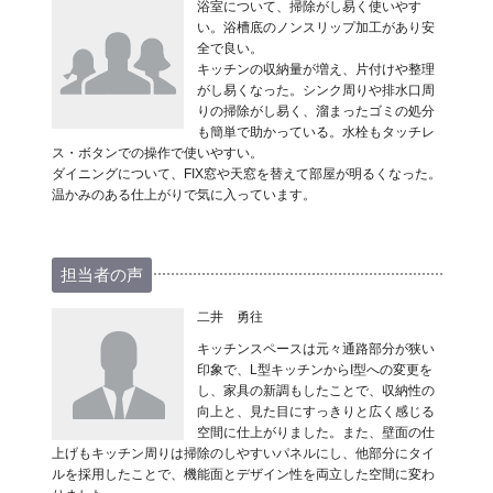
浴室について、掃除がし易く使いやす
い。浴槽底のノンスリップ加工があり安
全で良い。
キッチンの収納量が増え、片付けや整理
がし易くなった。シンク周りや排水口周
りの掃除がし易く、溜まったゴミの処分
も簡単で助かっている。水栓もタッチレ
ス・ボタンでの操作で使いやすい。
ダイニングについて、FIX窓や天窓を替えて部屋が明るくなった。
温かみのある仕上がりで気に入っています。
担当者の声
二井 勇往
キッチンスペースは元々通路部分が狭い
印象で、L型キッチンからI型への変更を
し、家具の新調もしたことで、収納性の
向上と、見た目にすっきりと広く感じる
空間に仕上がりました。また、壁面の仕
上げもキッチン周りは掃除のしやすいパネルにし、他部分にタイ
ルを採用したことで、機能面とデザイン性を両立した空間に変わ