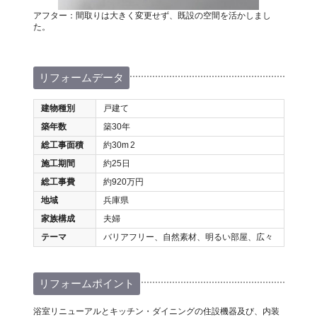
アフター：間取りは大きく変更せず、既設の空間を活かしまし
た。
リフォームデータ
建物種別
戸建て
築年数
築30年
総工事面積
約30m
2
施工期間
約25日
総工事費
約920万円
地域
兵庫県
家族構成
夫婦
テーマ
バリアフリー、自然素材、明るい部屋、広々
リフォームポイント
浴室リニューアルとキッチン・ダイニングの住設機器及び、内装