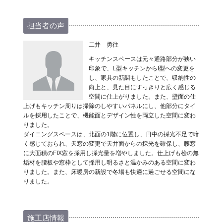
担当者の声
二井 勇往
キッチンスペースは元々通路部分が狭い
印象で、L型キッチンからI型への変更を
し、家具の新調もしたことで、収納性の
向上と、見た目にすっきりと広く感じる
空間に仕上がりました。また、壁面の仕
上げもキッチン周りは掃除のしやすいパネルにし、他部分にタイ
ルを採用したことで、機能面とデザイン性を両立した空間に変わ
りました。
ダイニングスペースは、北面の1階に位置し、日中の採光不足で暗
く感じておられ、天窓の変更で天井面からの採光を確保し、腰窓
に大面積のFIX窓を採用し採光量を増やしました。仕上げも桧の無
垢材を腰板や窓枠として採用し明るさと温かみのある空間に変わ
りました。また、床暖房の新設で冬場も快適に過ごせる空間にな
りました。
施工店情報