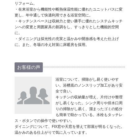
リフォーム。
・在来浴室から機能性や断熱保温性能に優れたユニットバスに変
更し、年中通して快適利用できる浴室空間に。
・キッチンスペースは収納力と使い勝手に優れたシステムキッチ
ンへの変更と周囲家具の新調をし、すっきりとした機能的空間
に。
・ダイニングは採光性の充実と温かみや開放感を考えた仕上げ
に。また、冬場の冷え対策に床暖房を採用。
お客様の声
浴室について、掃除がし易く使いやす
い。浴槽底のノンスリップ加工があり安
全で良い。
キッチンの収納量が増え、片付けや整理
がし易くなった。シンク周りや排水口周
りの掃除がし易く、溜まったゴミの処分
も簡単で助かっている。水栓もタッチレ
ス・ボタンでの操作で使いやすい。
ダイニングについて、FIX窓や天窓を替えて部屋が明るくなった。
温かみのある仕上がりで気に入っています。