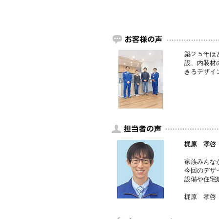
築２５年ほ
設、内装材
きるデザイ
梶原 孝啓
家族みんな
今回のデザ
設備や住宅
梶原 孝啓