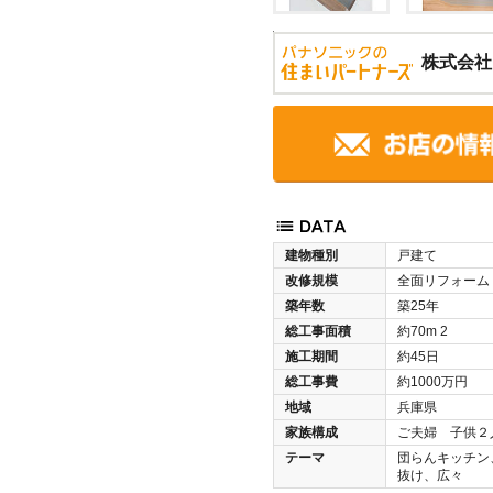
株式会社
建物種別
戸建て
改修規模
全面リフォーム
築年数
築25年
総工事面積
約70m
2
施工期間
約45日
総工事費
約1000万円
地域
兵庫県
家族構成
ご夫婦 子供２
テーマ
団らんキッチン
抜け、広々