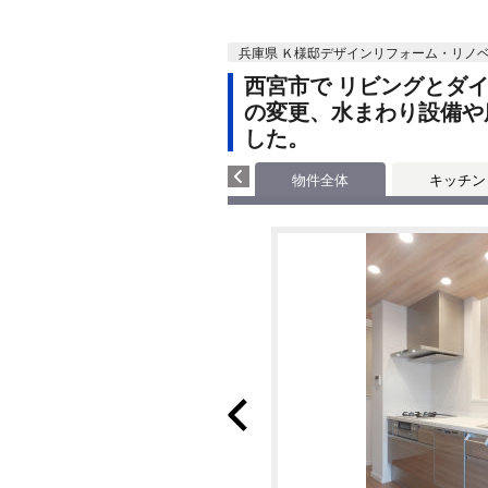
兵庫県 Ｋ様邸デザインリフォーム・リノ
西宮市で リビングとダ
の変更、水まわり設備や
した。
物件全体
キッチン