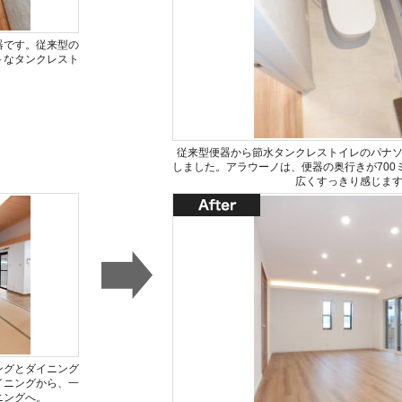
器です。従来型の
トなタンクレスト
従来型便器から節水タンクレストイレのパナ
しました。アラウーノは、便器の奥行きが700
広くすっきり感じま
ングとダイニング
イニングから、一
ニングへ。