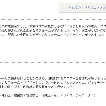
お近くの「パナソニックの
どの戸建住宅でした。家族構成の変更にともない、水まわり設備や建具、フ
の貼り替えなどの全面的なリフォームができました。また、家族がリビング
ンにも配慮した全面的なデザインリフォーム・リノベーションができました
が幸せに住み続けることができる、開放的でモダニズムな雰囲気が感じられ
インリフォーム・リノベーションで、一体的なリビングダイニングキッチン
建材の取り替え、内装材の貼り替えなどを行いました。
（建築士・建築施工管理技士・宅建士・インテリアコーディネーター）