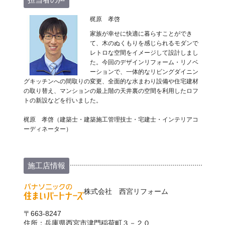
梶原 孝啓
家族が幸せに快適に暮らすことができ
て、木のぬくもりを感じられるモダンで
レトロな空間をイメージして設計しまし
た。今回のデザインリフォーム・リノベ
ーションで、一体的なリビングダイニン
グキッチンへの間取りの変更、全面的な水まわり設備や住宅建材
の取り替え、マンションの最上階の天井裏の空間を利用したロフ
トの新設などを行いました。
梶原 孝啓（建築士・建築施工管理技士・宅建士・インテリアコ
ーディネーター）
施工店情報
株式会社 西宮リフォーム
〒663-8247
住所：兵庫県西宮市津門稲荷町３－２０