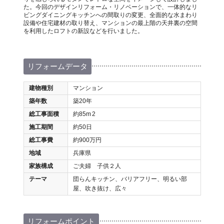
た。今回のデザインリフォーム・リノベーションで、一体的なリ
ビングダイニングキッチンへの間取りの変更、全面的な水まわり
設備や住宅建材の取り替え、マンションの最上階の天井裏の空間
を利用したロフトの新設などを行いました。
リフォームデータ
建物種別
マンション
築年数
築20年
総工事面積
約85m
2
施工期間
約50日
総工事費
約900万円
地域
兵庫県
家族構成
ご夫婦 子供２人
テーマ
団らんキッチン、バリアフリー、明るい部
屋、吹き抜け、広々
リフォームポイント