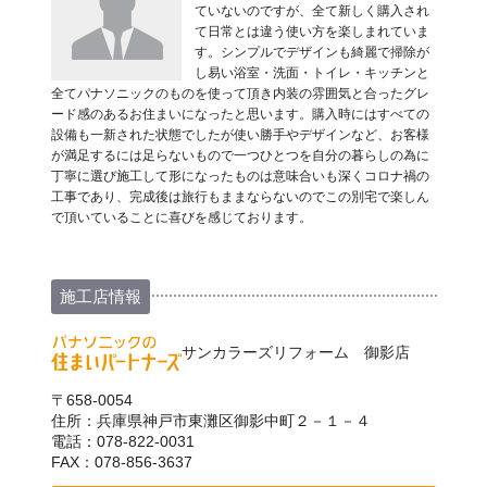
ていないのですが、全て新しく購入され
て日常とは違う使い方を楽しまれていま
す。シンプルでデザインも綺麗で掃除が
し易い浴室・洗面・トイレ・キッチンと
全てパナソニックのものを使って頂き内装の雰囲気と合ったグレ
ード感のあるお住まいになったと思います。購入時にはすべての
設備も一新された状態でしたが使い勝手やデザインなど、お客様
が満足するには足らないもので一つひとつを自分の暮らしの為に
丁寧に選び施工して形になったものは意味合いも深くコロナ禍の
工事であり、完成後は旅行もままならないのでこの別宅で楽しん
で頂いていることに喜びを感じております。
施工店情報
サンカラーズリフォーム 御影店
〒658-0054
住所：兵庫県神戸市東灘区御影中町２－１－４
電話：078-822-0031
FAX：078-856-3637