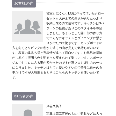
お客様の声
寝室も広くなりL型に作って頂いたクロー
ゼットも天井までの高さがありたっぷり
収納出来るので便利です。キッチンは3パ
ターンの提案がありこのスタイルを希望
しました。ちょっとした開口部の作り方
でこんなにキッチンとダイニングに繋が
りがでたので驚きです。カップボードの
方を向くとリビングの窓から遠くの山が見えて気持ちがいいで
す。和室の建具も昼と夜表情が違って面白いです。お風呂は掃除
がし易くて照明も色や明るさを変えられて楽しいです。スポーツ
ジムでおフロに入る事が多かったのですが家フロも楽しみの一つ
になりました。キッチンはとても使いやすいので普段は自分の食
事だけですが大勢集まるときはこちらのキッチンを使いたいで
す。
担当者の声
米谷久美子
写真は完工直後のもので家具などは入っ