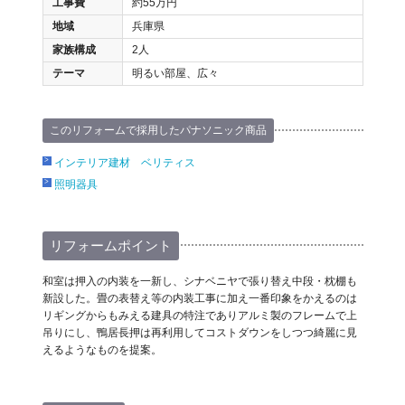
工事費
約55万円
地域
兵庫県
家族構成
2人
テーマ
明るい部屋、広々
このリフォームで採用したパナソニック商品
インテリア建材 ベリティス
照明器具
リフォームポイント
和室は押入の内装を一新し、シナベニヤで張り替え中段・枕棚も
新設した。畳の表替え等の内装工事に加え一番印象をかえるのは
リギングからもみえる建具の特注でありアルミ製のフレームで上
吊りにし、鴨居長押は再利用してコストダウンをしつつ綺麗に見
えるようなものを提案。