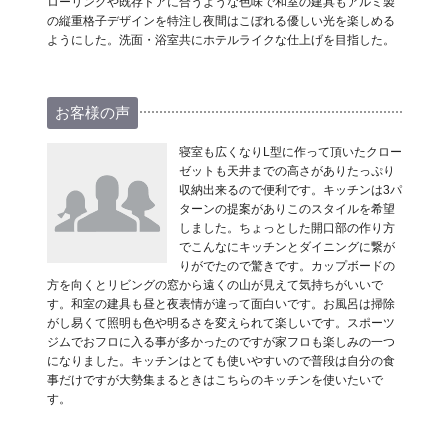
ローリングや既存ドアに合うような色味で和室の建具もアルミ製
の縦重格子デザインを特注し夜間はこぼれる優しい光を楽しめる
ようにした。洗面・浴室共にホテルライクな仕上げを目指した。
お客様の声
寝室も広くなりL型に作って頂いたクロー
ゼットも天井までの高さがありたっぷり
収納出来るので便利です。キッチンは3パ
ターンの提案がありこのスタイルを希望
しました。ちょっとした開口部の作り方
でこんなにキッチンとダイニングに繋が
りがでたので驚きです。カップボードの
方を向くとリビングの窓から遠くの山が見えて気持ちがいいで
す。和室の建具も昼と夜表情が違って面白いです。お風呂は掃除
がし易くて照明も色や明るさを変えられて楽しいです。スポーツ
ジムでおフロに入る事が多かったのですが家フロも楽しみの一つ
になりました。キッチンはとても使いやすいので普段は自分の食
事だけですが大勢集まるときはこちらのキッチンを使いたいで
す。