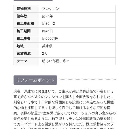
建物種別
マンション
築年数
築25年
総工事面積
約85m
2
施工期間
約45日
総工事費
約550万円
地域
兵庫県
家族構成
2人
テーマ
明るい部屋、広々
リフォームポイント
現在一戸建てにお住まいで、ご主人が殆ど単身赴任で不在という
事で娘さんの近くのマンションを購入し全面改装をされました。
別宅という事で非日常的な雰囲気と各設備には今迄なかった機能
的な物を採用して日々を楽しく過ごして頂けるような空間を提
案。奥様の部屋は2室を繋げ広くしてロケーションの良い窓からの
景色を楽しめるように。独立型キッチンは冷蔵庫設置の壁を残し
てカップボード上を開放し繋がりを持たせた。既に張替済みのフ