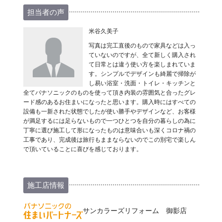
担当者の声
米谷久美子
写真は完工直後のもので家具などは入っ
ていないのですが、全て新しく購入され
て日常とは違う使い方を楽しまれていま
す。シンプルでデザインも綺麗で掃除が
し易い浴室・洗面・トイレ・キッチンと
全てパナソニックのものを使って頂き内装の雰囲気と合ったグレ
ード感のあるお住まいになったと思います。購入時にはすべての
設備も一新された状態でしたが使い勝手やデザインなど、お客様
が満足するには足らないもので一つひとつを自分の暮らしの為に
丁寧に選び施工して形になったものは意味合いも深くコロナ禍の
工事であり、完成後は旅行もままならないのでこの別宅で楽しん
で頂いていることに喜びを感じております。
施工店情報
サンカラーズリフォーム 御影店