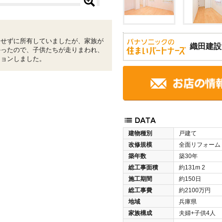
用せずに所有していましたが、家族が
織田建設
かったので、子供たちが走りまわれ、
ションしました。
建物種別
戸建て
改修規模
全面リフォーム
築年数
築30年
総工事面積
約131m
2
施工期間
約150日
総工事費
約2100万円
地域
兵庫県
家族構成
夫婦+子供4人