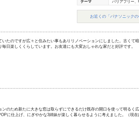
テーマ
バリアフリー、
お近くの「パナソニックの
ていたのですが広々と住みたい事もありリノベーションにしました。古くて
り毎日楽しくくらしています。お友達にも大変おしゃれな家だと好評です。
ョンのため新たに大きな窓は取らずにできるだけ既存の開口を使って明るく
POPに仕上げ、にぎやかな3姉妹が楽しく暮らせるように考えました。（現在