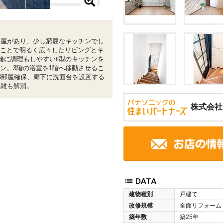
1部屋があり、少し窮屈なキッチンでし
うことで明るく広々したリビングとキ
緒に調理もしやすいⅡ型のキッチンを
ラン。3階の浴室を1階へ移動させるこ
3部屋確保、廊下に洗面台を設置する
混雑も解消。
株式会社
建物種別
戸建て
改修規模
全面リフォーム
築年数
築25年