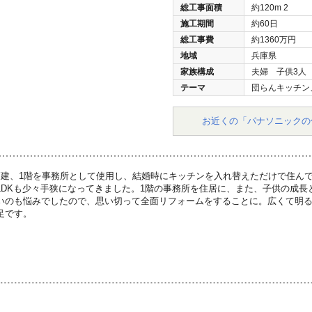
総工事面積
約120m
2
施工期間
約60日
総工事費
約1360万円
地域
兵庫県
家族構成
夫婦 子供3人
テーマ
団らんキッチン
お近くの「パナソニックの
戸建、1階を事務所として使用し、結婚時にキッチンを入れ替えただけで住ん
LDKも少々手狭になってきました。1階の事務所を住居に、また、子供の成長
いのも悩みでしたので、思い切って全面リフォームをすることに。広くて明る
足です。