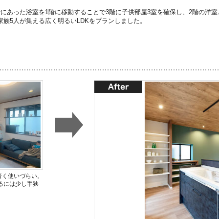
階にあった浴室を1階に移動することで3階に子供部屋3室を確保し、2階の洋室
家族5人が集える広く明るいLDKをプランしました。
暗く使いづらい。
るには少し手狭