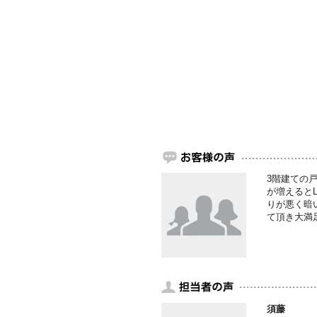
3階建ての
が増えると
りが悪く暗
て頂き大満
須藤