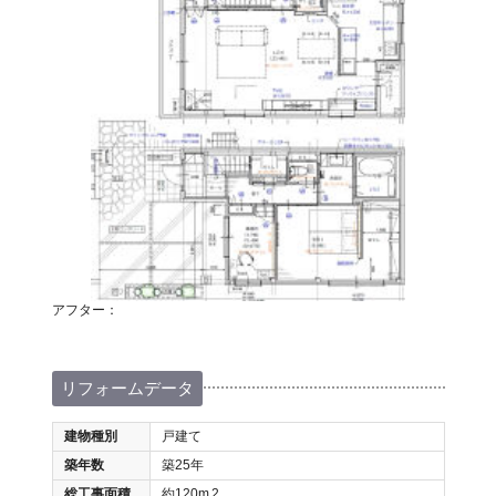
アフター：
リフォームデータ
建物種別
戸建て
築年数
築25年
総工事面積
約120m
2