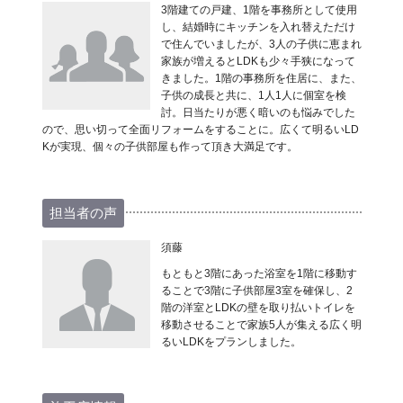
3階建ての戸建、1階を事務所として使用
し、結婚時にキッチンを入れ替えただけ
で住んでいましたが、3人の子供に恵まれ
家族が増えるとLDKも少々手狭になって
きました。1階の事務所を住居に、また、
子供の成長と共に、1人1人に個室を検
討。日当たりが悪く暗いのも悩みでした
ので、思い切って全面リフォームをすることに。広くて明るいLD
Kが実現、個々の子供部屋も作って頂き大満足です。
担当者の声
須藤
もともと3階にあった浴室を1階に移動す
ることで3階に子供部屋3室を確保し、2
階の洋室とLDKの壁を取り払いトイレを
移動させることで家族5人が集える広く明
るいLDKをプランしました。