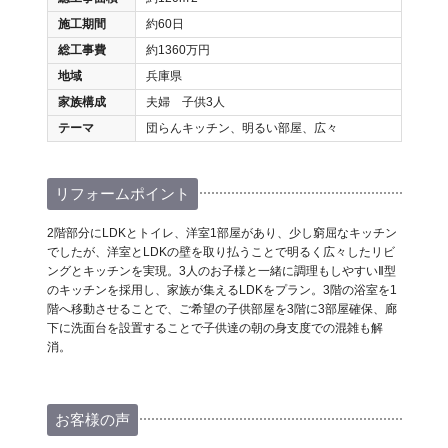
施工期間
約60日
総工事費
約1360万円
地域
兵庫県
家族構成
夫婦 子供3人
テーマ
団らんキッチン、明るい部屋、広々
リフォームポイント
2階部分にLDKとトイレ、洋室1部屋があり、少し窮屈なキッチン
でしたが、洋室とLDKの壁を取り払うことで明るく広々したリビ
ングとキッチンを実現。3人のお子様と一緒に調理もしやすいⅡ型
のキッチンを採用し、家族が集えるLDKをプラン。3階の浴室を1
階へ移動させることで、ご希望の子供部屋を3階に3部屋確保、廊
下に洗面台を設置することで子供達の朝の身支度での混雑も解
消。
お客様の声