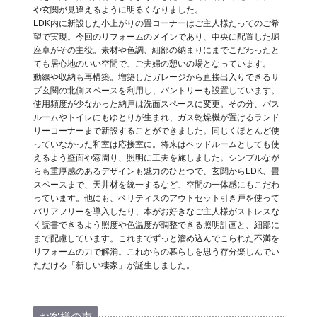
や玄関が見違えるように明るくなりました。
LDK内に新設した小上がりの畳コーナーはご主人様たってのご希
望で実現。今回のリフォームのメインであり、中央に配置した堀
座卓がその主役。素材や色調、細部の納まりにまでこだわったと
ても居心地のいい空間で、ご夫婦の憩いの場となっています。
動線や収納も再構築。増築したガレージから直接出入りできるサ
ブ玄関の北側スペースを利用し、パントリーも設置しています。
使用頻度が少なかった納戸は洗面スペースに変更。その分、バス
ルームやトイレにもゆとりが生まれ、ガス乾燥機が置けるランド
リーコーナーまで新設することができました。同じくほとんど使
っていなかった和室は応接室に。将来はベッドルームとしても使
えるよう壁面や窓周り、照明に工夫を施しました。シンプルなが
らも重厚感のあるデザインも魅力のひとつで、玄関からLDK、畳
スペースまで、天井材を統一するなど、空間の一体感にもこだわ
っています。他にも、ベリティスのアウトセット引き戸を使って
バリアフリーを導入したり、本がお好きなご主人様がストレスな
く読書できるよう照度や色温度が調整できる照明計画と、細部に
まで配慮しています。これまでずっと溜め込んでこられた不満を
リフォームの力で解消。これからの暮らしを思う存分楽しんでい
ただける「新しい棲家」が誕生しました。
お客様の声