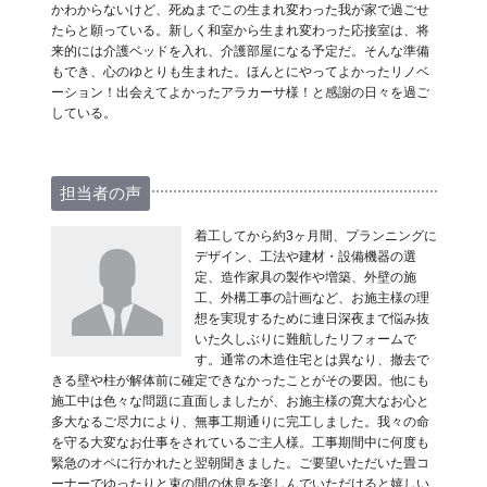
かわからないけど、死ぬまでこの生まれ変わった我が家で過ごせ
たらと願っている。新しく和室から生まれ変わった応接室は、将
来的には介護ベッドを入れ、介護部屋になる予定だ。そんな準備
もでき、心のゆとりも生まれた。ほんとにやってよかったリノベ
ーション！出会えてよかったアラカーサ様！と感謝の日々を過ご
している。
担当者の声
着工してから約3ヶ月間、プランニングに
デザイン、工法や建材・設備機器の選
定、造作家具の製作や増築、外壁の施
工、外構工事の計画など、お施主様の理
想を実現するために連日深夜まで悩み抜
いた久しぶりに難航したリフォームで
す。通常の木造住宅とは異なり、撤去で
きる壁や柱が解体前に確定できなかったことがその要因。他にも
施工中は色々な問題に直面しましたが、お施主様の寛大なお心と
多大なるご尽力により、無事工期通りに完工しました。我々の命
を守る大変なお仕事をされているご主人様。工事期間中に何度も
緊急のオペに行かれたと翌朝聞きました。ご要望いただいた畳コ
ーナーでゆったりと束の間の休息を楽しんでいただけると嬉しい