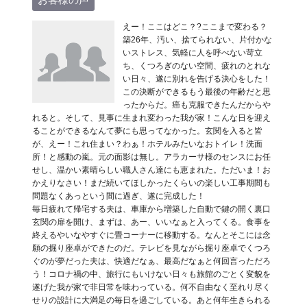
えー！ここはどこ？?ここまで変わる？
築26年、汚い、捨てられない、片付かな
いストレス、気軽に人を呼べない苛立
ち、くつろぎのない空間、疲れのとれな
い日々、遂に別れを告げる決心をした！
この決断ができるもう最後の年齢だと思
ったからだ。癌も克服できたんだからや
れると。そして、見事に生まれ変わった我が家！こんな日を迎え
ることができるなんて夢にも思ってなかった。玄関を入ると皆
が、えー！これ住まい？わぁ！ホテルみたいなおトイレ！洗面
所！と感動の嵐。元の面影は無し。アラカーサ様のセンスにお任
せし、温かい素晴らしい職人さん達にも恵まれた。ただいま！お
かえりなさい！まだ続いてほしかったくらいの楽しい工事期間も
問題なくあっという間に過ぎ、遂に完成した！
毎日疲れて帰宅する夫は、車庫から増築した自動で鍵の開く裏口
玄関の扉を開け、まずは、あー、いいなぁと入ってくる。食事を
終えるやいなやすぐに畳コーナーに移動する。なんとそこには念
願の掘り座卓ができたのだ。テレビを見ながら掘り座卓でくつろ
ぐのが夢だった夫は、快適だなぁ、最高だなぁと何回言っただろ
う！コロナ禍の中、旅行にもいけない日々も旅館のごとく変貌を
遂げた我が家で非日常を味わっている。何不自由なく至れり尽く
せりの設計に大満足の毎日を過ごしている。あと何年生きられる