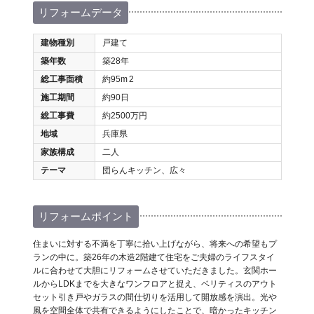
リフォームデータ
建物種別
戸建て
築年数
築28年
総工事面積
約95m
2
施工期間
約90日
総工事費
約2500万円
地域
兵庫県
家族構成
二人
テーマ
団らんキッチン、広々
リフォームポイント
住まいに対する不満を丁寧に拾い上げながら、将来への希望もプ
ランの中に。築26年の木造2階建て住宅をご夫婦のライフスタイ
ルに合わせて大胆にリフォームさせていただきました。玄関ホー
ルからLDKまでを大きなワンフロアと捉え、ベリティスのアウト
セット引き戸やガラスの間仕切りを活用して開放感を演出。光や
風を空間全体で共有できるようにしたことで、暗かったキッチン