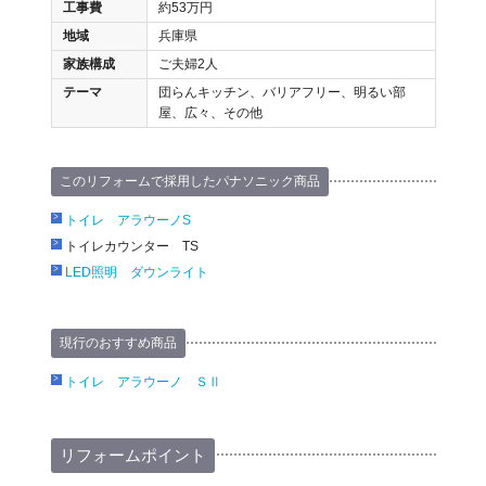
工事費
約53万円
地域
兵庫県
家族構成
ご夫婦2人
テーマ
団らんキッチン、バリアフリー、明るい部
屋、広々、その他
このリフォームで採用したパナソニック商品
トイレ アラウーノS
トイレカウンター TS
LED照明 ダウンライト
現行のおすすめ商品
トイレ アラウーノ ＳⅡ
リフォームポイント