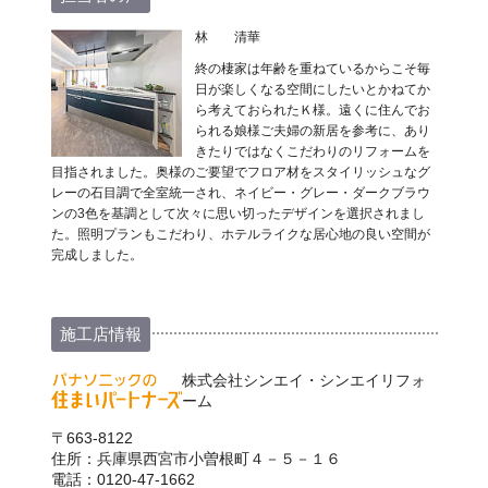
林 清華
終の棲家は年齢を重ねているからこそ毎
日が楽しくなる空間にしたいとかねてか
ら考えておられたＫ様。遠くに住んでお
られる娘様ご夫婦の新居を参考に、あり
きたりではなくこだわりのリフォームを
目指されました。奥様のご要望でフロア材をスタイリッシュなグ
レーの石目調で全室統一され、ネイビー・グレー・ダークブラウ
ンの3色を基調として次々に思い切ったデザインを選択されまし
た。照明プランもこだわり、ホテルライクな居心地の良い空間が
完成しました。
施工店情報
株式会社シンエイ・シンエイリフォ
ーム
〒663-8122
住所：兵庫県西宮市小曽根町４－５－１６
電話：0120-47-1662