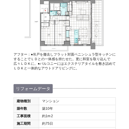
アフター：●吊戸を撤去しフラット対面ペニンシュラ型キッチンに
することでＬＤとの一体感を持たせた。更に和室を取り込んで
広々ＬＤＫに。●バルコニーにはエクステリアタイルを敷き詰めて
ＬＤＫと一体的なアウトドアリビングに。
リフォームデータ
建物種別
マンション
築年数
築10年
工事面積
約1m
2
施工期間
約75日