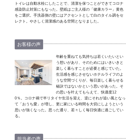
トイレは自動水栓にしたことで、清潔を保つことができてコロナ
感染防止対策にもなった。壁紙はご主人様の「健康カラー」黄色
をご選択。手洗器側の壁にはアクセントとして白のタイル調をセ
レクト。やさしく清潔感のある空間となりました。
お客様の声
年齢を重ねても気持ちは若くいたいとい
う想いがあり、そのためにはいきいきと
楽しく暮らすことが必要と感じていた。
生活感を感じさせないホテルライフのよ
うな空間づくりが、毎日楽しく暮らせる
秘訣ではないかという思いがあった。そ
の思いを叶えてもらえて、快適度12
0％。コロナ禍で半リタイヤ生活を迎え、逆にそれが追い風となっ
て「おうち愛」が増し、更に家にいる時間を大切にしようという
思いが強くなった。思った通り、若々しく毎日快適に過ごしてい
る。
担当者の声