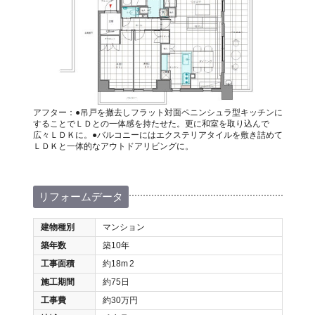
アフター：●吊戸を撤去しフラット対面ペニンシュラ型キッチンに
することでＬＤとの一体感を持たせた。更に和室を取り込んで
広々ＬＤＫに。●バルコニーにはエクステリアタイルを敷き詰めて
ＬＤＫと一体的なアウトドアリビングに。
リフォームデータ
建物種別
マンション
築年数
築10年
工事面積
約18m
2
施工期間
約75日
工事費
約30万円