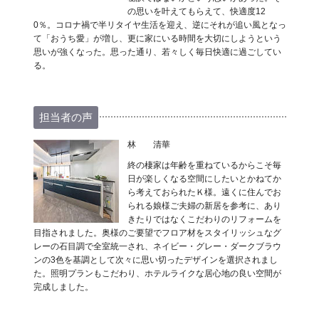
の思いを叶えてもらえて、快適度12
0％。コロナ禍で半リタイヤ生活を迎え、逆にそれが追い風となっ
て「おうち愛」が増し、更に家にいる時間を大切にしようという
思いが強くなった。思った通り、若々しく毎日快適に過ごしてい
る。
担当者の声
林 清華
終の棲家は年齢を重ねているからこそ毎
日が楽しくなる空間にしたいとかねてか
ら考えておられたＫ様。遠くに住んでお
られる娘様ご夫婦の新居を参考に、あり
きたりではなくこだわりのリフォームを
目指されました。奥様のご要望でフロア材をスタイリッシュなグ
レーの石目調で全室統一され、ネイビー・グレー・ダークブラウ
ンの3色を基調として次々に思い切ったデザインを選択されまし
た。照明プランもこだわり、ホテルライクな居心地の良い空間が
完成しました。