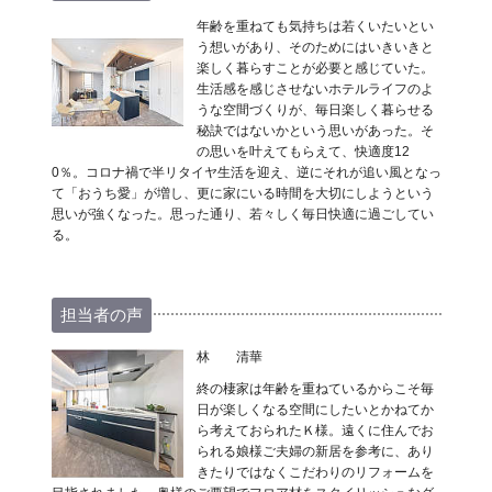
年齢を重ねても気持ちは若くいたいとい
う想いがあり、そのためにはいきいきと
楽しく暮らすことが必要と感じていた。
生活感を感じさせないホテルライフのよ
うな空間づくりが、毎日楽しく暮らせる
秘訣ではないかという思いがあった。そ
の思いを叶えてもらえて、快適度12
0％。コロナ禍で半リタイヤ生活を迎え、逆にそれが追い風となっ
て「おうち愛」が増し、更に家にいる時間を大切にしようという
思いが強くなった。思った通り、若々しく毎日快適に過ごしてい
る。
担当者の声
林 清華
終の棲家は年齢を重ねているからこそ毎
日が楽しくなる空間にしたいとかねてか
ら考えておられたＫ様。遠くに住んでお
られる娘様ご夫婦の新居を参考に、あり
きたりではなくこだわりのリフォームを