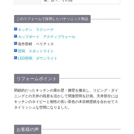
屋、広々、その他
このリフォームで採用したパナソニック商品
キッチン ラクシーナ
カップボード アクティブウォール
造作部材 ベリティス
照明 スポットライト
LED照明 ダウンライト
リフォームポイント
閉鎖的だったキッチンの垂れ壁・腰壁を撤去し、リビング・ダイ
ニングとの天井の段差を活かして間接照明を計画。天井部分には
キッチンのネイビーと相性の良い茶色の木目柄壁紙を合わせてス
タイリッシュな空間になりました。
お客様の声