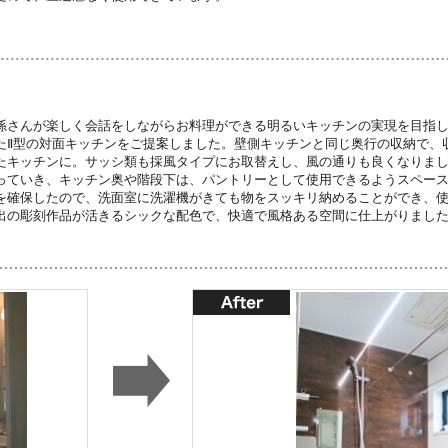
孫さんが楽しく会話をしながらお料理ができる明るいキッチンの実現を目指
たⅡ型の対面キッチンをご提案しました。壁側キッチンと同じ奥行の収納で、
たキッチンに。サッシ類も採風タイプにお取替えし、風の通りも良くなりま
っていき、キッチン奥や階段下は、パントリーとして使用できるようスペー
を確保したので、洗面室に洗濯機がきても物をスッキリ納めることができ、
出の彫刻作品が活きるシックな配色で、快適で風格ある空間に仕上がりまし