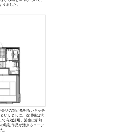
なりました。
や会話の繋がる明るいキッチ
明るいＬＤＫに。洗濯機は洗
して有効活用。浴室は断熱
まの彫刻作品が活きるコーデ
した。