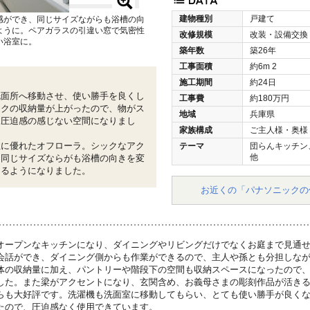
建物種別
戸建て
感ができ、同じサイズながらも浴槽の向
ように。ペアガラスの引違い窓で気密性
改修規模
改装・設備交換
い浴室に。
築年数
築26年
工事面積
約6m
2
施工期間
約24日
洗面所へ移動させ、使い勝手を良くし
工事費
約180万円
ックの収納量が上がったので、物がス
地域
兵庫県
も圧迫感の感じない空間になりまし
家族構成
ご主人様・奥様
性に優れたオフローラ。シックなアク
テーマ
団らんキッチン
他
、同じサイズならがも浴槽の向きを変
じるようになりました。
お近くの「パナソニックの
オープンなキッチンになり、ダイニングやリビングだけでなくお庭まで見通
会話ができ、ダイニング側からも作業ができるので、主人や孫とも分担しな
体の収納量に加え、パントリーや階段下の空間も収納スペースになったので
した。また梁がアクセントになり、玄関含め、お義母さまの彫刻作品が活き
らも大好評です。洗濯機も洗面室に移動してもらい、とても使い勝手が良く
たので、圧迫感なく使用できています。