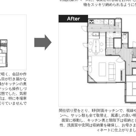
物をスッキリ納められるように
で暗く、会話や作
も目が行き届かな
機がキッチンの奥
サッシも操作しづ
状態でした。気密
室は、特に冬場寒
足りていませんで
間仕切り壁をとり、Ⅱ列対面キッチンで、視線
ンへ。サッシ類も全て取替え、風通しの良い
面室に移動し、キッチン奥と階段下は収納と
性、洗面室や玄関は収納量を確保し、お母さ
ィネートに仕上がりま