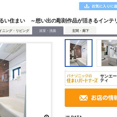
るい住まい ～想い出の彫刻作品が活きるインテ
イニング・リビング
浴室・洗面
玄関・廊下
サンエー
ティ