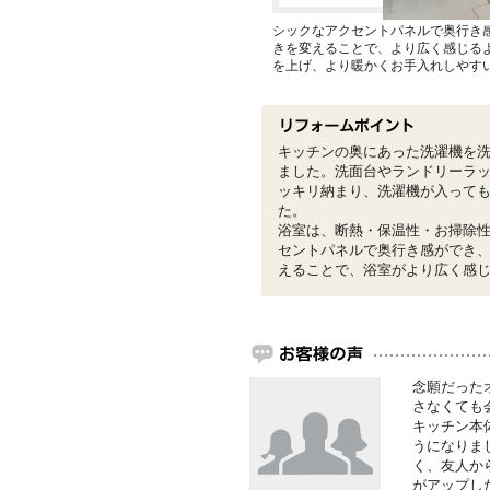
シックなアクセントパネルで奥行き
きを変えることで、より広く感じる
を上げ、より暖かくお手入れしやす
キッチンの奥にあった洗濯機を
ました。洗面台やランドリーラ
ッキリ納まり、洗濯機が入って
た。
浴室は、断熱・保温性・お掃除
セントパネルで奥行き感ができ
えることで、浴室がより広く感
念願だった
さなくても
キッチン本
うになりま
く、友人か
がアップし