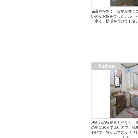
保温性が無く、目地が多く
いのがお悩みでした。ルー
寒く、照明を付けても暗
洗面台の収納量も少なく、
の奥にあって遠いので、脱
必須で、物が出てスッキリ
した。