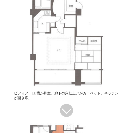
ビフォア：LD横が和室。廊下の床仕上げがカーペット。キッチン
が開き扉。