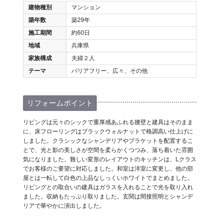
建物種別
マンション
築年数
築29年
施工期間
約60日
地域
兵庫県
家族構成
夫婦２人
テーマ
バリアフリー、広々、その他
リフォームポイント
リビングは元々のシックで重厚感あふれる腰壁と建具はそのまま
に、床フローリングはブラックウォルナットで格調高い仕上げに
しました。クラシックなシャンデリアやブラケットを配置するこ
とで、光と影の美しさが空間を柔らかくつつみ、落ち着いた雰囲
気になりました。難しい変形のレイアウトのキッチンは、Lクラス
でお客様のご要望に対応しました。和室は洋室に変更し、他の部
屋とは一転して白色の上品なしっくいホワイトでまとめました。
リビングとの取合いの建具はガラスを入れることで光を取り入れ
ました。収納もたっぷり取りました。玄関は間接照明とシャンデ
リアで華やかに演出しました。