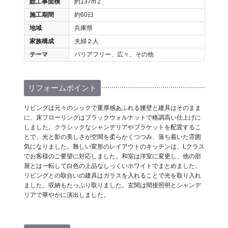
総工事面積
約137m
2
施工期間
約60日
地域
兵庫県
家族構成
夫婦２人
テーマ
バリアフリー、広々、その他
リフォームポイント
リビングは元々のシックで重厚感あふれる腰壁と建具はそのまま
に、床フローリングはブラックウォルナットで格調高い仕上げに
しました。クラシックなシャンデリアやブラケットを配置するこ
とで、光と影の美しさが空間を柔らかくつつみ、落ち着いた雰囲
気になりました。難しい変形のレイアウトのキッチンは、Lクラス
でお客様のご要望に対応しました。和室は洋室に変更し、他の部
屋とは一転して白色の上品なしっくいホワイトでまとめました。
リビングとの取合いの建具はガラスを入れることで光を取り入れ
ました。収納もたっぷり取りました。玄関は間接照明とシャンデ
リアで華やかに演出しました。