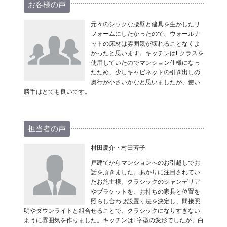
お客様の声
元々のシックな腰壁と建具を生かしたリ
フォームにしたかったので、ウォールナ
ットの床材は雰囲気が壊れることなくよ
かったと思います。キッチンはLクラスを
使用していたのでマンション仕様になっ
たため、少しキャビネットの引き出しの
奥行が小さいかなと思いましたが、使い
勝手はとても良いです。
担当者の声
村田慶介・村田芳子
戸建てからマンションへのお引越しでお
話を頂きました。あかりに注目されてい
たお施主様。クラシックのシャンデリア
やブラケットを、お持ちの家具と位置を
照らし合わせ設置寸法を決定し、間接照
明やダウンライトと組合せることで、クラシックになりすぎない
ように雰囲気を作りました。キッチンはL字型の変形でしたが、白