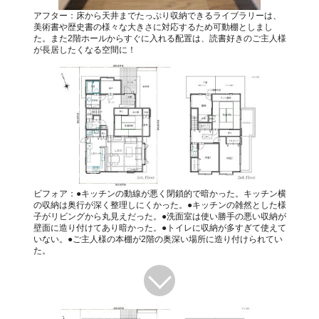
アフター：床から天井までたっぷり収納できるライブラリーは、
美術書や歴史書の様々な大きさに対応するため可動棚としまし
た。また2階ホールからすぐに入れる配置は、読書好きのご主人様
が長居したくなる空間に！
ビフォア：●キッチンの動線が悪く閉鎖的で暗かった。キッチン横
の収納は奥行が深く整理しにくかった。●キッチンの雑然とした様
子がリビングから丸見えだった。●洗面室は使い勝手の悪い収納が
壁面に造り付けてあり暗かった。●トイレに収納が多すぎて使えて
いない。●ご主人様の本棚が2階の奥深い場所に造り付けられてい
た。