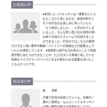
お客様の声
●女性にとってキッチンは一番夢がふくら
むところだと思いますが、新築当時キッ
チンの打合せを楽しみに待っていたら
「もう発注しました。」と言われてしま
いました。そんな苦い思い出を30年の時
を経て今回のリフォームで払拭すること
ができました。打合せではこちらの要望
だけでなく使い勝手や動線・パントリーの収納などの提案もして
いただき満足しています。●洗面室と納戸を入れ替えたことで洗面
室空間にゆとりができたことや、ただのタンス置場と化していた
収納をライブラリースペースに生まれ変わらせる提案を頂いたこ
ともよかったです。
担当者の声
林 清華
戸建て住宅の全面リフォーム。Ｍ様の一
番のご要望は、なんといってもキッチン
の使い勝手の悪さを改善することでし