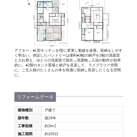
アフター：●L型キッチンをI型に変更し動線を改善。収納もしやす
く明るい。併設したパントリーは便利●3帖の納戸を2帖の洗面室
と入れ替え。ゆとりの洗面室で脱衣→洗濯物→入浴の動作が効率
的に。●2階のタンス置場と納戸を見直して、ライブラリー空間
に。ご主人様のたくさんの本を快適に収納し長居したくなる空間
に。
リフォームデータ
建物種別
戸建て
築年数
築29年
工事面積
約3m
2
施工期間
約105日