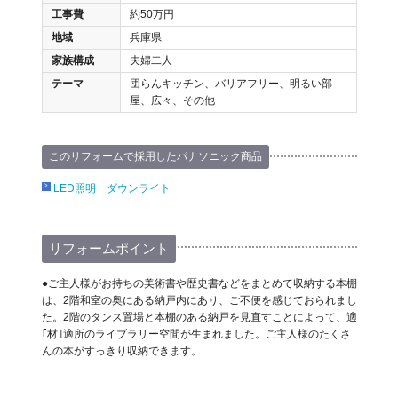
工事費
約50万円
地域
兵庫県
家族構成
夫婦二人
テーマ
団らんキッチン、バリアフリー、明るい部
屋、広々、その他
このリフォームで採用したパナソニック商品
LED照明 ダウンライト
リフォームポイント
●ご主人様がお持ちの美術書や歴史書などをまとめて収納する本棚
は、2階和室の奥にある納戸内にあり、ご不便を感じておられまし
た。2階のタンス置場と本棚のある納戸を見直すことによって、適
｢材｣適所のライブラリー空間が生まれました。ご主人様のたくさ
んの本がすっきり収納できます。