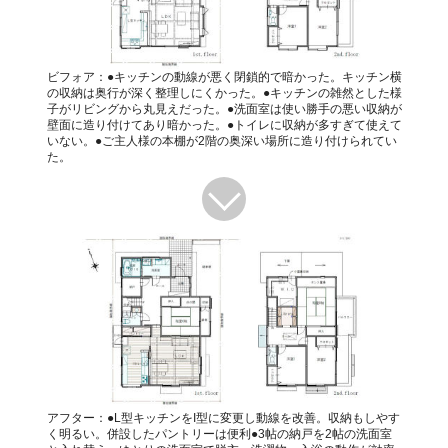
ビフォア：●キッチンの動線が悪く閉鎖的で暗かった。キッチン横
の収納は奥行が深く整理しにくかった。●キッチンの雑然とした様
子がリビングから丸見えだった。●洗面室は使い勝手の悪い収納が
壁面に造り付けてあり暗かった。●トイレに収納が多すぎて使えて
いない。●ご主人様の本棚が2階の奥深い場所に造り付けられてい
た。
アフター：●L型キッチンをI型に変更し動線を改善。収納もしやす
く明るい。併設したパントリーは便利●3帖の納戸を2帖の洗面室