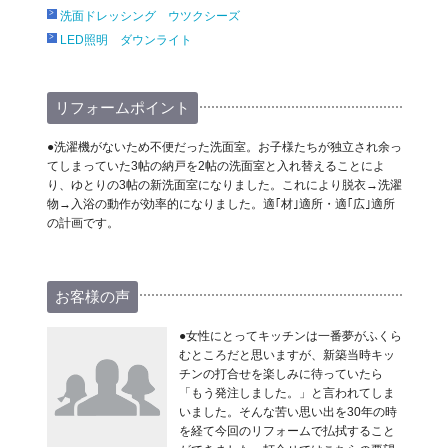
洗面ドレッシング ウツクシーズ
LED照明 ダウンライト
リフォームポイント
●洗濯機がないため不便だった洗面室。お子様たちが独立され余っ
てしまっていた3帖の納戸を2帖の洗面室と入れ替えることによ
り、ゆとりの3帖の新洗面室になりました。これにより脱衣→洗濯
物→入浴の動作が効率的になりました。適｢材｣適所・適｢広｣適所
の計画です。
お客様の声
●女性にとってキッチンは一番夢がふくら
むところだと思いますが、新築当時キッ
チンの打合せを楽しみに待っていたら
「もう発注しました。」と言われてしま
いました。そんな苦い思い出を30年の時
を経て今回のリフォームで払拭すること