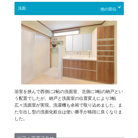
他の部位
浴室を挟んで西側に2帖の洗面室、北側に3帖の納戸とい
う配置でしたが、納戸と洗面室の位置変えにより3帖
広々洗面室が実現。洗濯機も余裕で取り込めました。ま
た引出し型の洗面化粧台は使い勝手が格段に良くなりま
した。
ビフォアアフター