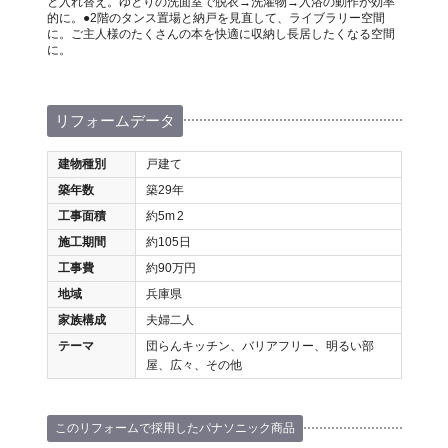
と入れ替え。ゆとりの洗面室で脱衣→洗濯物→入浴の動作が効率
的に。●2階のタンス置場と納戸を見直して、ライブラリー空間
に。ご主人様のたくさんの本を快適に収納し長居したくなる空間
に。
リフォームデータ
建物種別
戸建て
築年数
築29年
工事面積
約5m
2
施工期間
約105日
工事費
約90万円
地域
兵庫県
家族構成
夫婦二人
テーマ
団らんキッチン、バリアフリー、明るい部
屋、広々、その他
このリフォームで採用したパナソニック商品