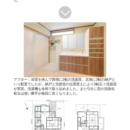
た。
アフター：浴室を挟んで西側に2帖の洗面室、北側に3帖の納戸と
いう配置でしたが、納戸と洗面室の位置変えにより3帖広々洗面室
が実現。洗濯機も余裕で取り込めました。また引出し型の洗面化
粧台は使い勝手が格段に良くなりました。