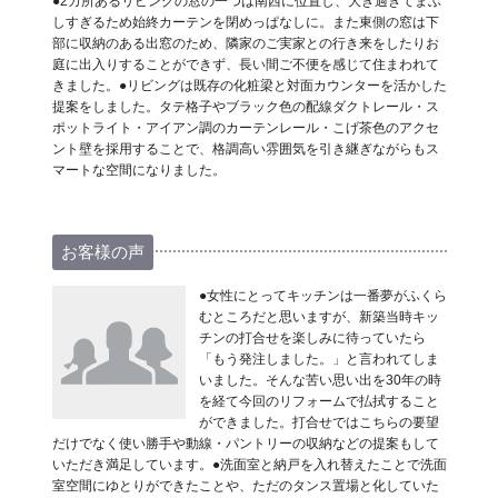
●2カ所あるリビングの窓の一つは南西に位置し、大き過ぎてまぶ
しすぎるため始終カーテンを閉めっぱなしに。また東側の窓は下
部に収納のある出窓のため、隣家のご実家との行き来をしたりお
庭に出入りすることができず、長い間ご不便を感じて住まわれて
きました。●リビングは既存の化粧梁と対面カウンターを活かした
提案をしました。タテ格子やブラック色の配線ダクトレール・ス
ポットライト・アイアン調のカーテンレール・こげ茶色のアクセ
ント壁を採用することで、格調高い雰囲気を引き継ぎながらもス
マートな空間になりました。
お客様の声
●女性にとってキッチンは一番夢がふくら
むところだと思いますが、新築当時キッ
チンの打合せを楽しみに待っていたら
「もう発注しました。」と言われてしま
いました。そんな苦い思い出を30年の時
を経て今回のリフォームで払拭すること
ができました。打合せではこちらの要望
だけでなく使い勝手や動線・パントリーの収納などの提案もして
いただき満足しています。●洗面室と納戸を入れ替えたことで洗面
室空間にゆとりができたことや、ただのタンス置場と化していた