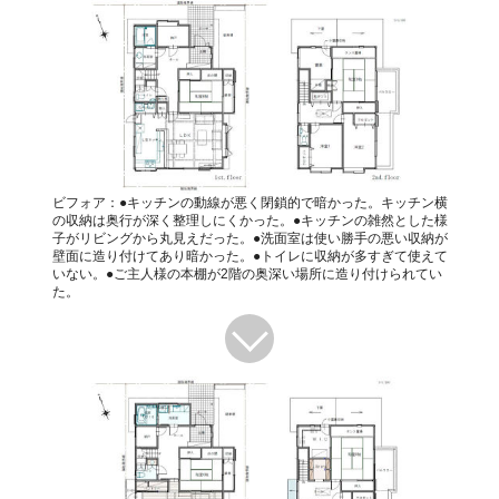
ビフォア：●キッチンの動線が悪く閉鎖的で暗かった。キッチン横
の収納は奥行が深く整理しにくかった。●キッチンの雑然とした様
子がリビングから丸見えだった。●洗面室は使い勝手の悪い収納が
壁面に造り付けてあり暗かった。●トイレに収納が多すぎて使えて
いない。●ご主人様の本棚が2階の奥深い場所に造り付けられてい
た。