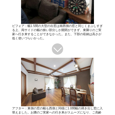
ビフォア：幅1.5間の大型の出窓は南西側の窓と同じくまぶしすぎ
る上、両サイドの幅の狭い部分しか開閉ができず、東隣りのご実
家へ行き来することができなかった。また、下部の収納は高さが
低く使いづらいかった。
アフター：東側の窓の幅も西側と同様に1.0間幅の掃き出し窓に入
替えました。お隣のご実家への行き来がスムーズになり、ご高齢