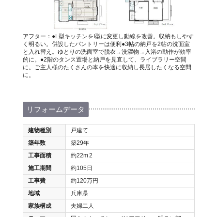
アフター：●L型キッチンをI型に変更し動線を改善。収納もしやす
く明るい。併設したパントリーは便利●3帖の納戸を2帖の洗面室
と入れ替え。ゆとりの洗面室で脱衣→洗濯物→入浴の動作が効率
的に。●2階のタンス置場と納戸を見直して、ライブラリー空間
に。ご主人様のたくさんの本を快適に収納し長居したくなる空間
に。
リフォームデータ
建物種別
戸建て
築年数
築29年
工事面積
約22m
2
施工期間
約105日
工事費
約120万円
地域
兵庫県
家族構成
夫婦二人