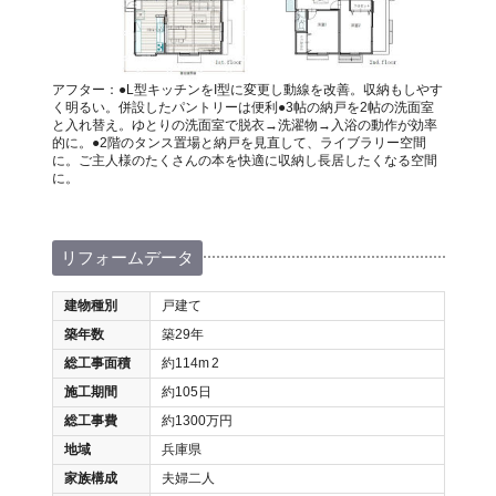
アフター：●L型キッチンをI型に変更し動線を改善。収納もしやす
く明るい。併設したパントリーは便利●3帖の納戸を2帖の洗面室
と入れ替え。ゆとりの洗面室で脱衣→洗濯物→入浴の動作が効率
的に。●2階のタンス置場と納戸を見直して、ライブラリー空間
に。ご主人様のたくさんの本を快適に収納し長居したくなる空間
に。
リフォームデータ
建物種別
戸建て
築年数
築29年
総工事面積
約114m
2
施工期間
約105日
総工事費
約1300万円
地域
兵庫県
家族構成
夫婦二人