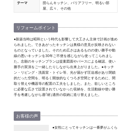
テーマ
団らんキッチン、バリアフリー、明るい部
屋、広々、その他
リフォームポイント
●新築当時は昭和という時代も影響して大工さん主体で計画が進め
られました。できあがったキッチンは奥様の意見が反映されない
ものとなっていました。そのため広さはあるものの使い勝手や動
線の悪いキッチンを30年ご不便を感じながら使ってこられまし
た。念願のキッチンプランは提案図面やパースによる確認、使い
勝手の実演をご一緒したりしながら出来上がりました。●キッチ
ン・リビング・洗面室・トイレ等、光が届かず圧迫感があり閉鎖
的だった空間を、明るく開放的なくつろぎ空間とするために、間
取り替えや機器等の配置の工夫をしました。また、欲しいところ
に必要な広さで設置されていなかった収納を、生活動線や使い勝
手を考慮しながら適｢材｣適所の収納に造り替えました。
お客様の声
●女性にとってキッチンは一番夢がふくら