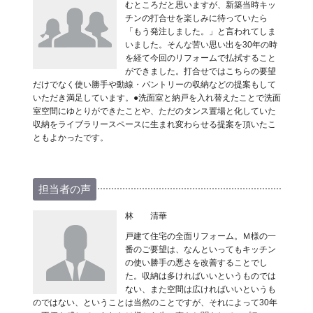
むところだと思いますが、新築当時キッ
チンの打合せを楽しみに待っていたら
「もう発注しました。」と言われてしま
いました。そんな苦い思い出を30年の時
を経て今回のリフォームで払拭すること
ができました。打合せではこちらの要望
だけでなく使い勝手や動線・パントリーの収納などの提案もして
いただき満足しています。●洗面室と納戸を入れ替えたことで洗面
室空間にゆとりができたことや、ただのタンス置場と化していた
収納をライブラリースペースに生まれ変わらせる提案を頂いたこ
ともよかったです。
担当者の声
林 清華
戸建て住宅の全面リフォーム。Ｍ様の一
番のご要望は、なんといってもキッチン
の使い勝手の悪さを改善することでし
た。収納は多ければいいというものでは
ない、また空間は広ければいいというも
のではない、ということは当然のことですが、それによって30年