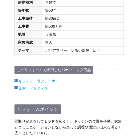
建物種別
戸建て
築年数
築50年
工事面積
約30m
2
工事費
約500万円
地域
兵庫県
家族構成
本人
テーマ
バリアフリー、明るい部屋、広々
このリフォームで採用したパナソニック商品
キッチン ラクシーナ
床材 ベリティス
リフォームポイント
間取り変更をしてＬＤＫを広くし、キッチンの位置を移動。家族
とコミュニケーションしながら楽しく調理や団欒が出来る明るく
広々としたＬＤＫに。