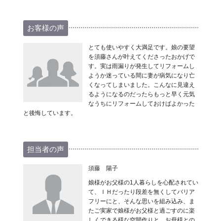
お客様の声
とても使いやすく大満足です。娘の要望
を須藤さんが叶えてくださったおかげで
す。実は雨漏りが発生してリフォームし
ようか迷っている間に妻が病気になり亡
くなってしまいました。こんなに見違え
るようになるのだったらもっと早く元気
なうちにリフォームしておけばよかった
と後悔しています。
担当者の声
須藤 陽子
娘様がお父様の1人暮らしを心配されてい
て、ＩＨだったり段差を無くしてバリア
フリーにと、そんな思いを組み込み、ま
たご実家で娘様がお父様と過ごすのに楽
しくできる様な空間作りと、お母様との