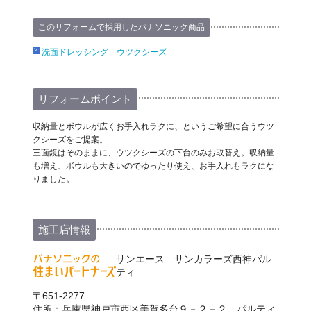
このリフォームで採用したパナソニック商品
洗面ドレッシング ウツクシーズ
リフォームポイント
収納量とボウルが広くお手入れラクに、というご希望に合うウツ
クシーズをご提案。
三面鏡はそのままに、ウツクシーズの下台のみお取替え。収納量
も増え、ボウルも大きいのでゆったり使え、お手入れもラクにな
りました。
施工店情報
サンエース サンカラーズ西神パル
ティ
〒651-2277
住所：兵庫県神戸市西区美賀多台９－２－２ パルティ