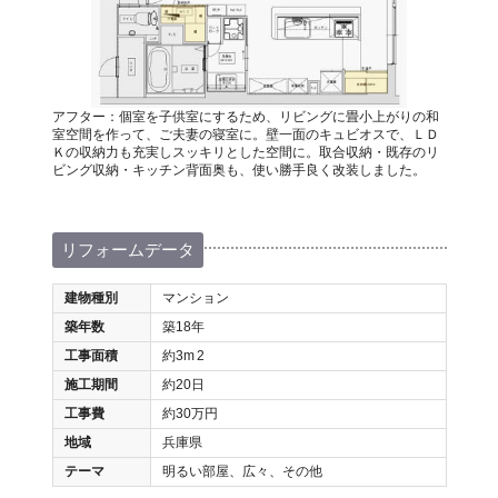
アフター：個室を子供室にするため、リビングに畳小上がりの和
室空間を作って、ご夫妻の寝室に。壁一面のキュビオスで、ＬＤ
Ｋの収納力も充実しスッキリとした空間に。取合収納・既存のリ
ビング収納・キッチン背面奥も、使い勝手良く改装しました。
リフォームデータ
建物種別
マンション
築年数
築18年
工事面積
約3m
2
施工期間
約20日
工事費
約30万円
地域
兵庫県
テーマ
明るい部屋、広々、その他