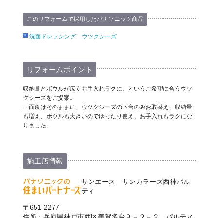
このリフォームで採用したパナソニック商品
洗面ドレッシング ウツクシーズ
リフォームポイント
収納量とボウルが広くお手入れラクに、というご希望に合うウツ
クシーズをご提案。
三面鏡はそのままに、ウツクシーズの下台のみお取替え。収納量
も増え、ボウルも大きいのでゆったり使え、お手入れもラクにな
りました。
施工店情報
サンエース サンカラーズ西神パル
ティ
〒651-2277
住所：兵庫県神戸市西区美賀多台９－２－２ パルティ