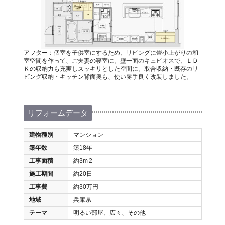
アフター：個室を子供室にするため、リビングに畳小上がりの和
室空間を作って、ご夫妻の寝室に。壁一面のキュビオスで、ＬＤ
Ｋの収納力も充実しスッキリとした空間に。取合収納・既存のリ
ビング収納・キッチン背面奥も、使い勝手良く改装しました。
リフォームデータ
建物種別
マンション
築年数
築18年
工事面積
約3m
2
施工期間
約20日
工事費
約30万円
地域
兵庫県
テーマ
明るい部屋、広々、その他