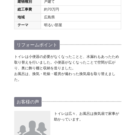
建物種別
戸建て
総工事費
約70万円
地域
広島県
テーマ
明るい部屋
リフォームポイント
トイレは小便器の必要がなくなったことと、水漏れもあったため
取り替えを行いました。小便器がなくなったことで空間が広が
り、奥に飾り棚と収納を造りました。
お風呂は、換気・乾燥・暖房が備わった換気扇を取り替えまし
た。
お客様の声
トイレは広々、お風呂は換気扇で家事が
助かっています。