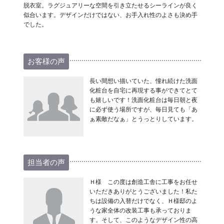
脱衣室。ラグジュアリーな空間を引き立たせるシーラインが良く
似合います。デザインだけではない、お手入れ性のよさも決め手
でした。
お客様の声
長い間想い描いていた、憧れ続けた洗面
化粧台を自宅に再現する事ができてとて
も嬉しいです！洗面化粧台は毎日朝と夜
に必ず使う場所ですが、毎日見ても「あ
ぁ素敵だなぁ」とうっとりしています。
担当者の声
Ｈ様 この度は創造工舎に工事をお任せ
いただきありがとうございました！私た
ちは設備の入替だけでなく、Ｈ様邸のよ
うな家全体の改装工事も承っておりま
す。そして、このようなデザイン性の高