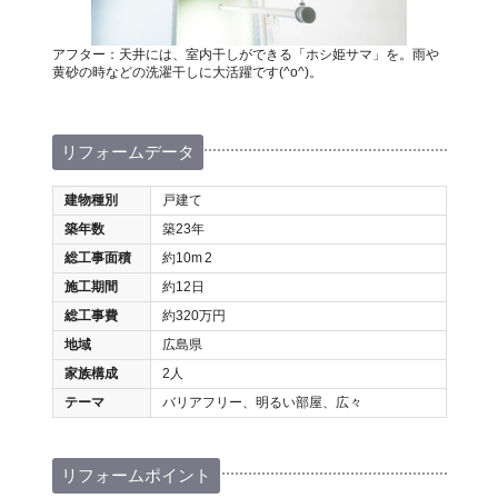
アフター：天井には、室内干しができる「ホシ姫サマ」を。雨や
黄砂の時などの洗濯干しに大活躍です(^o^)。
リフォームデータ
建物種別
戸建て
築年数
築23年
総工事面積
約10m
2
施工期間
約12日
総工事費
約320万円
地域
広島県
家族構成
2人
テーマ
バリアフリー、明るい部屋、広々
リフォームポイント