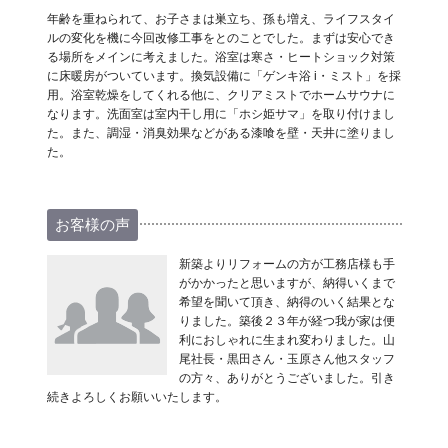
年齢を重ねられて、お子さまは巣立ち、孫も増え、ライフスタイ
ルの変化を機に今回改修工事をとのことでした。まずは安心でき
る場所をメインに考えました。浴室は寒さ・ヒートショック対策
に床暖房がついています。換気設備に「ゲンキ浴 i・ミスト」を採
用。浴室乾燥をしてくれる他に、クリアミストでホームサウナに
なります。洗面室は室内干し用に「ホシ姫サマ」を取り付けまし
た。また、調湿・消臭効果などがある漆喰を壁・天井に塗りまし
た。
お客様の声
新築よりリフォームの方が工務店様も手
がかかったと思いますが、納得いくまで
希望を聞いて頂き、納得のいく結果とな
りました。築後２３年が経つ我が家は便
利におしゃれに生まれ変わりました。山
尾社長・黒田さん・玉原さん他スタッフ
の方々、ありがとうございました。引き
続きよろしくお願いいたします。