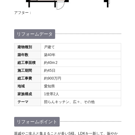
アフター：
リフォームデータ
建物種別
戸建て
築年数
築40年
総工事面積
約40m
2
施工期間
約45日
総工事費
約900万円
地域
愛知県
家族構成
1世帯2人
テーマ
団らんキッチン、広々、その他
リフォームポイント
親戚やご友人と集まることが多いS様。LDKを一新して、賑やか