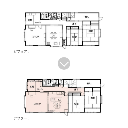
ビフォア：
アフター：