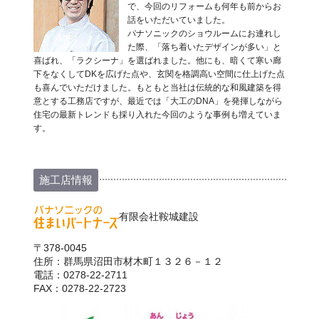
で、今回のリフォームも何年も前からお
話をいただいていました。
パナソニックのショウルームにお連れし
た際、「落ち着いたデザインが多い」と
喜ばれ、「ラクシーナ」を選ばれました。他にも、暗くて寒い廊
下をなくしてDKを広げた点や、玄関を格調高い空間に仕上げた点
も喜んでいただけました。もともと当社は伝統的な和風建築を得
意とする工務店ですが、最近では「大工のDNA」を発揮しながら
住宅の最新トレンドも採り入れた今回のような事例も増えていま
す。
施工店情報
有限会社鞍城建設
〒378-0045
住所：群馬県沼田市材木町１３２６－１２
電話：0278-22-2711
FAX：0278-22-2723