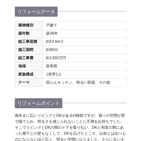
リフォームデータ
建物種別
戸建て
築年数
築38年
総工事面積
約53.6m
2
施工期間
約90日
総工事費
約1300万円
地域
群馬県
家族構成
1世帯1人
テーマ
団らんキッチン、明るい部屋、その他
リフォームポイント
南向きに広いリビングとDKがあるH様邸ですが、個々の空間が壁
で隔てられ、明るさを感じられないことに不満をお持ちでした。
そこでリビングとDKの間のドアを取り払い、DKと和室の間にあ
った廊下との壁もなくして、DKを広げたところ、以前とは比べも
のにならないほど広く、明るい空間になりました。さらに古いキ