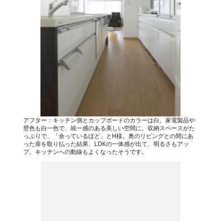
アフター：キッチン側とカップボードのカラーは白。家電製品や
壁色も白一色で、統一感のある美しい空間に。収納スペースがた
っぷりで、「余っているほど」とH様。奥のリビングとの間にあ
った扉を取り払った結果、LDKの一体感が出て、明るさもアッ
プ。キッチンへの動線もよくなったそうです。