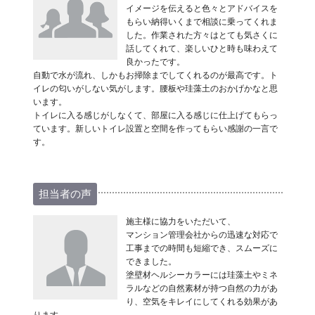
イメージを伝えると色々とアドバイスを
もらい納得いくまで相談に乗ってくれま
した。作業された方々はとても気さくに
話してくれて、楽しいひと時も味わえて
良かったです。
自動で水が流れ、しかもお掃除までしてくれるのが最高です。ト
イレの匂いがしない気がします。腰板や珪藻土のおかげかなと思
います。
トイレに入る感じがしなくて、部屋に入る感じに仕上げてもらっ
ています。新しいトイレ設置と空間を作ってもらい感謝の一言で
す。
担当者の声
施主様に協力をいただいて、
マンション管理会社からの迅速な対応で
工事までの時間も短縮でき、スムーズに
できました。
塗壁材ヘルシーカラーには珪藻土やミネ
ラルなどの自然素材が持つ自然の力があ
り、空気をキレイにしてくれる効果があ
ります。