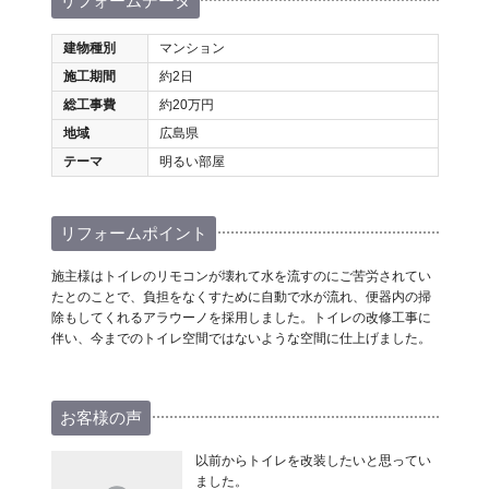
リフォームデータ
建物種別
マンション
施工期間
約2日
総工事費
約20万円
地域
広島県
テーマ
明るい部屋
リフォームポイント
施主様はトイレのリモコンが壊れて水を流すのにご苦労されてい
たとのことで、負担をなくすために自動で水が流れ、便器内の掃
除もしてくれるアラウーノを採用しました。トイレの改修工事に
伴い、今までのトイレ空間ではないような空間に仕上げました。
お客様の声
以前からトイレを改装したいと思ってい
ました。