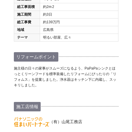
総工事面積
約2m
2
施工期間
約3日
総工事費
約139万円
地域
広島県
テーマ
明るい部屋、広々
リフォームポイント
施主様の日々の家事がスムーズになるよう、PaPaPaシンクとほ
っとくリーンフードを標準装備したリフォームにぴったりの「リ
フォムス」を提案しました。浄水器はキッチン下に内蔵し、スッ
キリしました。
施工店情報
（有）山尾工務店