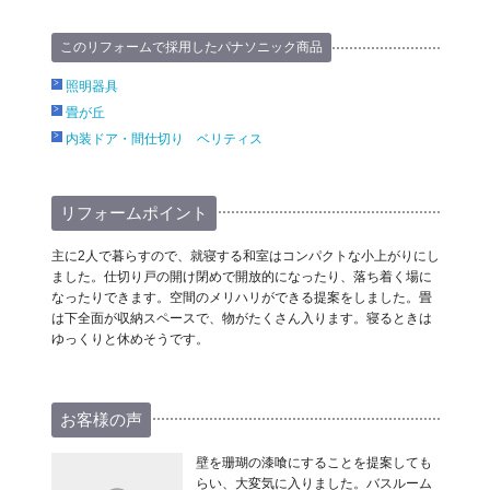
このリフォームで採用したパナソニック商品
照明器具
畳が丘
内装ドア・間仕切り ベリティス
リフォームポイント
主に2人で暮らすので、就寝する和室はコンパクトな小上がりにし
ました。仕切り戸の開け閉めで開放的になったり、落ち着く場に
なったりできます。空間のメリハリができる提案をしました。畳
は下全面が収納スペースで、物がたくさん入ります。寝るときは
ゆっくりと休めそうです。
お客様の声
壁を珊瑚の漆喰にすることを提案しても
らい、大変気に入りました。バスルーム