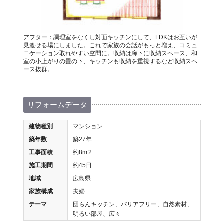
アフター：調理室をなくし対面キッチンにして、LDKはお互いが
見渡せる場にしました。これで家族の会話がもっと増え、コミュ
ニケーション取れやすい空間に。収納は廊下に収納スペース、和
室の小上がりの畳の下、キッチンも収納を重視するなど収納スペ
ース抜群。
リフォームデータ
建物種別
マンション
築年数
築27年
工事面積
約8m
2
施工期間
約45日
地域
広島県
家族構成
夫婦
テーマ
団らんキッチン、バリアフリー、自然素材、
明るい部屋、広々