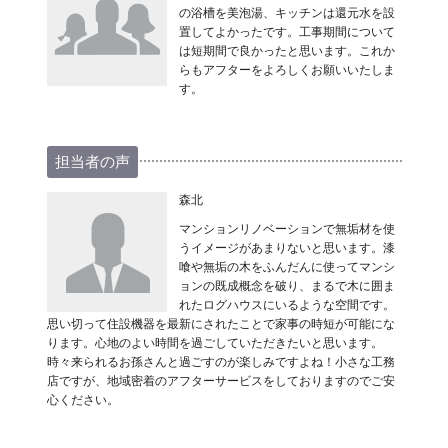
の浴槽を美泡湯、キッチンは還元水を設
置してよかったです。工事期間について
は短期間で良かったと思います。これか
らもアフターをよろしくお願いいたしま
す。
担当者の声
森北
マンションリノベーションで無垢材を使
うイメージがあまりないと思います。漆
喰や無垢の木をふんだんに使ってマンシ
ョンの既成概念を破り、まるで木に囲ま
れたログハウスにいるような空間です。
思い切って住設機器を最新にされたことで家事の時短が可能にな
ります。心地のよい時間を過ごしていただきたいと思います。
時々来られるお孫さんと過ごすのが楽しみですよね！小さな工務
店ですが、地域密着のアフターサービスをしておりますのでご安
心ください。