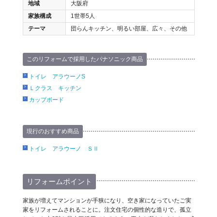
地域
大阪府
家族構成
1世帯5人
テーマ
団らんキッチン、明るい部屋、広々、その他
このリフォームで採用したパナソニック商品
トイレ アラウーノS
Ｌクラス キッチン
カップボード
現行のおすすめ商品
トイレ アラウーノ ＳⅡ
リフォームポイント
家族が増えてマンションが手狭になり、空き家になっていたご実
家をリフォームされることに。注文住宅の個性的な造りで、孤立