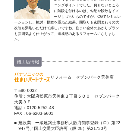
ニングポイントでした。何もないところ
に階段を付けるのは、勾配や段数をイメ
ージしづらいものですが、CGでシミュレ
ーションし、検討・提案を重ねた結果、間取りも玄関まわりの大
改装も満足いただけて嬉しいですね。住まい全体のあかりプラン
も雰囲気よく仕上がって、達成感のあるリフォームになりまし
た。
施工店情報
リフォーる セブンパーク天美店
〒580-0032
住所：大阪府松原市天美東３丁目５００ セブンパーク
天美３Ｆ
電話：0120-5252-48
FAX：06-6203-5601
建設業 一級建築士事務所大阪府知事登録（ロ）第22
947号／国土交通大臣許可（般-28）第21730号