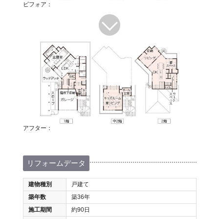
ビフォア：
アフター：
リフォームデータ
建物種別
戸建て
築年数
築36年
施工期間
約90日