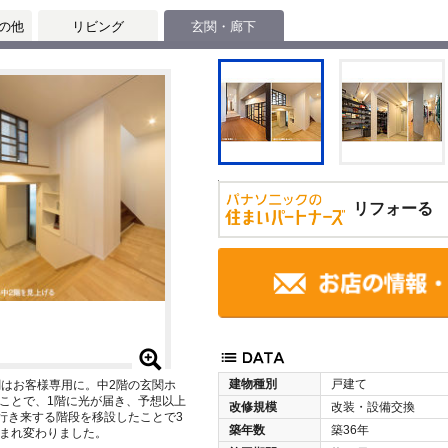
の他
リビング
玄関・廊下
リフォーる
建物種別
戸建て
関はお客様専用に。中2階の玄関ホ
ことで、1階に光が届き、予想以上
改修規模
改装・設備交換
行き来する階段を移設したことで3
築年数
築36年
まれ変わりました。