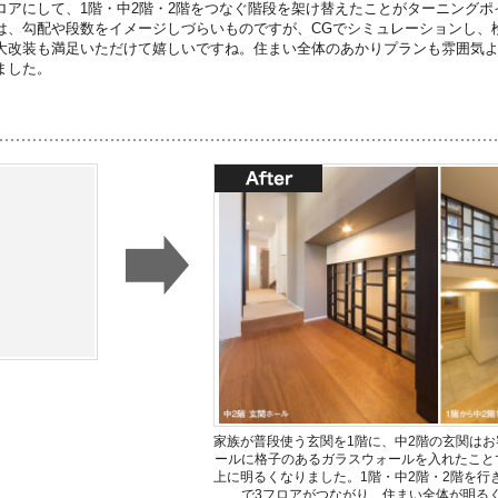
ロアにして、1階・中2階・2階をつなぐ階段を架け替えたことがターニング
は、勾配や段数をイメージしづらいものですが、CGでシミュレーションし、
大改装も満足いただけて嬉しいですね。住まい全体のあかりプランも雰囲気
ました。
家族が普段使う玄関を1階に、中2階の玄関はお
ールに格子のあるガラスウォールを入れたこと
上に明るくなりました。1階・中2階・2階を行
で3フロアがつながり、住まい全体が明る