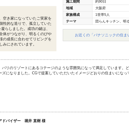
施工期間
約90日
地域
大阪府
家族構成
1世帯5人
、空き家になっていたご実家を
テーマ
団らんキッチン、明
個性的な造りで、孤立していた
を凝らしました。成功の鍵は、
全体がつながり、明るくのびや
お近くの「パナソニックの住ま
様の成長に合わせてリビングを
しみにされています。
、バリのリゾートにあるコテージのような雰囲気になって満足しています。
ーズになりました。CGで提案していただいたイメージどおりの住まいになっ
アドバイザー 堀井 直樹 様