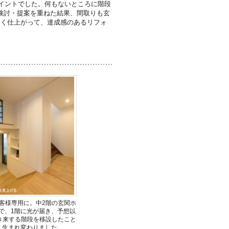
ポイントでした。何もないところに階段
検討・提案を重ねた結果、間取りも玄
よく仕上がって、達成感のあるリフォ
客様専用に。中2階の玄関ホ
で、1階に光が届き、予想以
き来する階段を移設したこと
く生まれ変わりました。